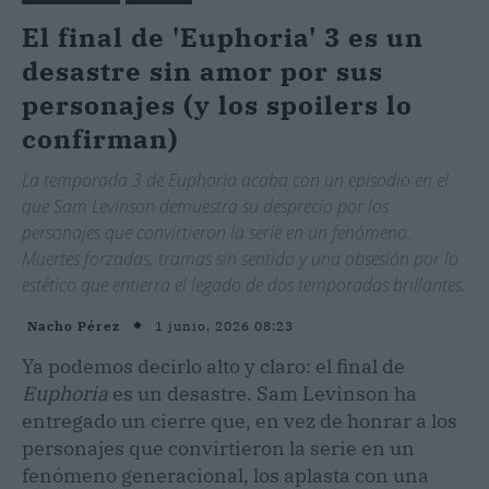
El final de 'Euphoria' 3 es un
desastre sin amor por sus
personajes (y los spoilers lo
confirman)
La temporada 3 de Euphoria acaba con un episodio en el
que Sam Levinson demuestra su desprecio por los
personajes que convirtieron la serie en un fenómeno.
Muertes forzadas, tramas sin sentido y una obsesión por lo
estético que entierra el legado de dos temporadas brillantes.
1 junio, 2026 08:23
Nacho Pérez
Ya podemos decirlo alto y claro: el final de
Euphoria
es un desastre. Sam Levinson ha
entregado un cierre que, en vez de honrar a los
personajes que convirtieron la serie en un
fenómeno generacional, los aplasta con una