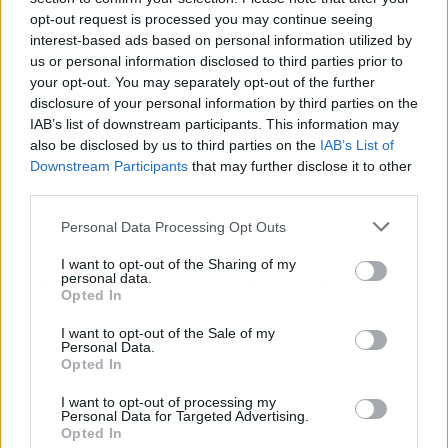
demuestran una desidia creativa que roza el
opt-out request is processed you may continue seeing
desprecio
. Euphoria se despide como un
interest-based ads based on personal information utilized by
proyecto que empezó queriendo retratar una
us or personal information disclosed to third parties prior to
generación y ha terminado celebrando su
your opt-out. You may separately opt-out of the further
propia estética vacía.
disclosure of your personal information by third parties on the
IAB’s list of downstream participants. This information may
also be disclosed by us to third parties on the
IAB’s List of
Lo más triste es que los actores lo dan todo con
Downstream Participants
that may further disclose it to other
un material que no les ayuda. Zendaya carga
third parties.
con el peso de una muerte que parece escrita
Personal Data Processing Opt Outs
solo para impactar, y Sydney Sweeney se
entrega a un drama que la serie trata con
I want to opt-out of the Sharing of my
condescendencia. Levinson firma un epitafio
personal data.
Opted In
cruel, donde la única pulsión que queda es la de
hacer daño a quienes hicieron grande la serie.
I want to opt-out of the Sale of my
Personal Data.
Opted In
El chisme en 3 claves (TL;DR)
I want to opt-out of processing my
Personal Data for Targeted Advertising.
👀
¿Quiénes son los protagonistas?
Rue, Cassie, Nate, Jules,
Opted In