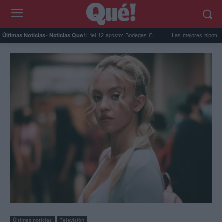
Eclipse solar en Cariñena del 12 agosto: Bodegas C...
Las mejores hipotecas de ag
Últimas Noticias
- Noticias Que!:
Últimas noticias
Televisión