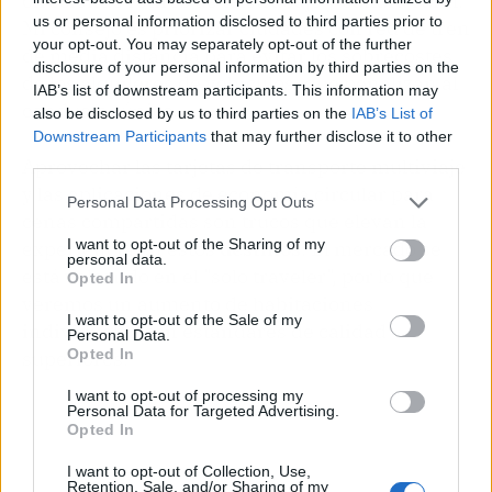
ofreciendo retiros de teletrabajo y cultura rural.
us or personal information disclosed to third parties prior to
Mi consejo es priorizar ciudades con red de tren
your opt-out. You may separately opt-out of the further
de media distancia para evitar los sobrecostes
disclosure of your personal information by third parties on the
de los alquileres de vehículos, que penalizan al
IAB’s list of downstream participants. This information may
conductor único.
also be disclosed by us to third parties on the
IAB’s List of
Downstream Participants
that may further disclose it to other
third parties.
Aprovechar las tarjetas de transporte multiviaje
y las aplicaciones de economía circular para
Personal Data Processing Opt Outs
cenas compartidas son trucos que elevan la
I want to opt-out of the Sharing of my
experiencia en estos
destinos
. El mercado se
personal data.
está volcando en el "solo traveler", por lo que
Opted In
veremos un aumento de habitaciones
I want to opt-out of the Sale of my
individuales con estándares de calidad
Personal Data.
Opted In
superiores.
I want to opt-out of processing my
Personal Data for Targeted Advertising.
Opted In
I want to opt-out of Collection, Use,
Retention, Sale, and/or Sharing of my