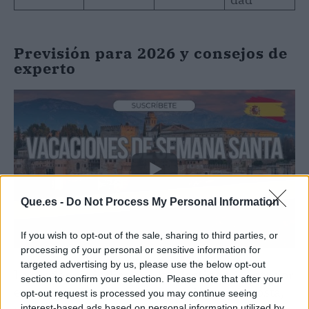
Previsión para 2026 y consejos de
experto
Que.es -
Do Not Process My Personal Information
If you wish to opt-out of the sale, sharing to third parties, or
processing of your personal or sensitive information for
targeted advertising by us, please use the below opt-out
La tendencia indica que los
destinos
de interior
section to confirm your selection. Please note that after your
empezarán a competir en precios con la costa,
opt-out request is processed you may continue seeing
interest-based ads based on personal information utilized by