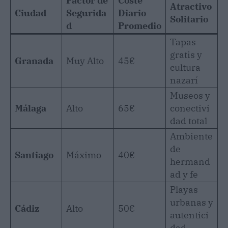
Factor de
Coste
Atractivo
Ciudad
Segurida
Diario
Solitario
d
Promedio
Tapas
gratis y
Granada
Muy Alto
45€
cultura
nazarí
Museos y
Málaga
Alto
65€
conectivi
dad total
Ambiente
de
Santiago
Máximo
40€
hermand
ad y fe
Playas
urbanas y
Cádiz
Alto
50€
autentici
dad