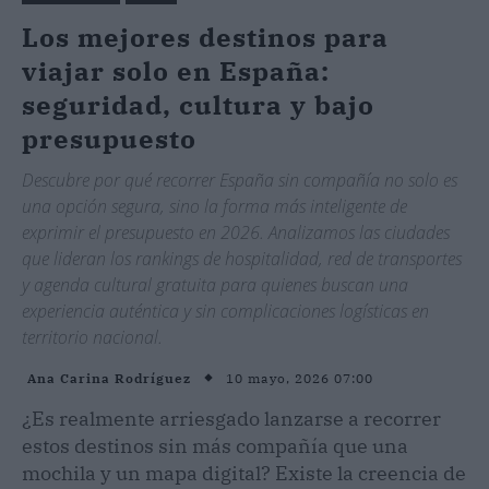
Los mejores destinos para
viajar solo en España:
seguridad, cultura y bajo
presupuesto
Descubre por qué recorrer España sin compañía no solo es
una opción segura, sino la forma más inteligente de
exprimir el presupuesto en 2026. Analizamos las ciudades
que lideran los rankings de hospitalidad, red de transportes
y agenda cultural gratuita para quienes buscan una
experiencia auténtica y sin complicaciones logísticas en
territorio nacional.
10 mayo, 2026 07:00
Ana Carina Rodríguez
¿Es realmente arriesgado lanzarse a recorrer
estos destinos sin más compañía que una
mochila y un mapa digital? Existe la creencia de