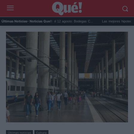
ipse solar en Cariñena del 12 agosto: Bodegas C...
Las mejores hipotecas de agosto
Últimas Noticias
- Noticias Que!:
Últimas noticias
Cultura