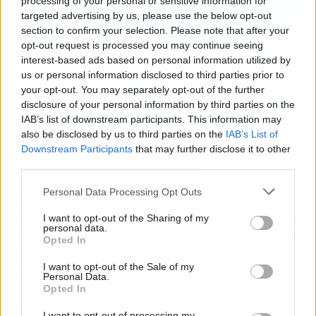
processing of your personal or sensitive information for
targeted advertising by us, please use the below opt-out
section to confirm your selection. Please note that after your
opt-out request is processed you may continue seeing
interest-based ads based on personal information utilized by
us or personal information disclosed to third parties prior to
En el tercer puesto tenemos a Croacia y su
your opt-out. You may separately opt-out of the further
Parque Nacional Krka.
Con sus cascadas
disclosure of your personal information by third parties on the
espectaculares y sus senderos naturales,
este
IAB’s list of downstream participants. This information may
mágico lugar es perfecto para explorar y
also be disclosed by us to third parties on the
IAB’s List of
disfrutar de la naturaleza. No te pierdas un
Downstream Participants
that may further disclose it to other
baño en sus aguas cristalinas.
third parties.
Personal Data Processing Opt Outs
Luego, dentro del listado viene Meteora, en
Grecia.
Con sus monasterios construidos en lo
I want to opt-out of the Sharing of my
personal data.
alto de formaciones rocosas, es un lugar único
Opted In
en el mundo.
La combinación de naturaleza y
I want to opt-out of the Sale of my
espiritualidad lo hace un destino fascinante.
Personal Data.
Opted In
Finalmente, el primer lugar fascinante es
I want to opt-out of processing my