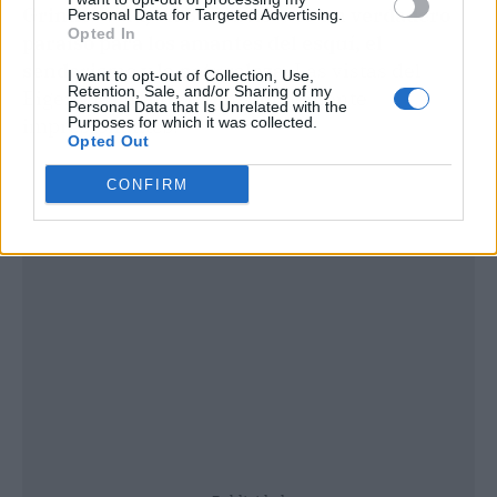
Grindelwald, en Suiza. Este es un verdadero
Personal Data for Targeted Advertising.
Opted In
paraíso para los amantes del esquí, el
senderismo y la naturaleza.
Las vistas del
I want to opt-out of Collection, Use,
Retention, Sale, and/or Sharing of my
Eiger y la Jungfrau son simplemente
Personal Data that Is Unrelated with the
Purposes for which it was collected.
impresionantes.
Opted Out
CONFIRM