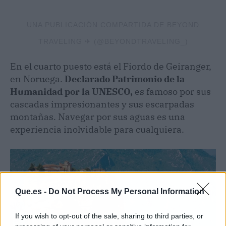
UNA PUBLICACIÓN COMPARTIDA DE BEYOND
TRAVELING ✈︎ (@BEYONDTRAVELING_)
En el cuarto puesto está el Fiordo de Geiranger,
en Noruega.
Declarado Patrimonio de la
Humanidad por la UNESCO,
es famoso por sus
cascadas impresionantes y sus escarpadas
montañas. Navegar por sus aguas es una
experiencia inolvidable para cualquiera.
Que.es -
Do Not Process My Personal Information
If you wish to opt-out of the sale, sharing to third parties, or