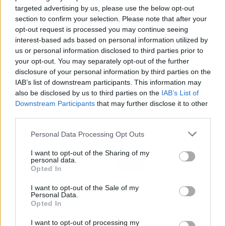
calibre. Si la ves, cógela ya.
targeted advertising by us, please use the below opt-out
section to confirm your selection. Please note that after your
El resumen para vagos (TL;DR)
opt-out request is processed you may continue seeing
interest-based ads based on personal information utilized by
us or personal information disclosed to third parties prior to
🎯
¿Qué ha pasado?
LIDL ha lanzado una freidora de aire con
your opt-out. You may separately opt-out of the further
doble bandeja y 9,5 L por 59,99 €.
disclosure of your personal information by third parties on the
🔥
¿Por qué importa?
Porque cuesta la mitad que sus rivales y
IAB’s list of downstream participants. This information may
also be disclosed by us to third parties on the
IAB’s List of
ya se está agotando en tiendas.
Downstream Participants
that may further disclose it to other
🤔
¿Nos afecta o es solo un meme?
Te afecta si quieres una
third parties.
airfryer grande y barata. No es meme, es oportunidad.
Personal Data Processing Opt Outs
Artículo anterior
Artículo siguiente
I want to opt-out of the Sharing of my
personal data.
Los Domingos parte
Stranger than Heaven: el
Opted In
como favorita en unos
RPG del clan Tojo llega
Platino 2026 marcados
en invierno
I want to opt-out of the Sale of my
Personal Data.
por el cruce Ayuso-
Opted In
Sheinbaum
I want to opt-out of processing my