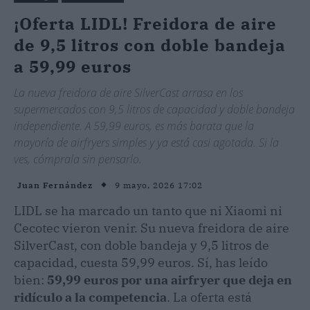
¡Oferta LIDL! Freidora de aire
de 9,5 litros con doble bandeja
a 59,99 euros
La nueva freidora de aire SilverCast arrasa en los
supermercados con 9,5 litros de capacidad y doble bandeja
independiente. A 59,99 euros, es más barata que la
mayoría de airfryers simples y ya está casi agotada. Si la
ves, cómprala sin pensarlo.
9 mayo, 2026 17:02
Juan Fernández
LIDL se ha marcado un tanto que ni Xiaomi ni
Cecotec vieron venir. Su nueva freidora de aire
SilverCast, con doble bandeja y 9,5 litros de
capacidad, cuesta 59,99 euros. Sí, has leído
bien:
59,99 euros por una airfryer que deja en
ridículo a la competencia
. La oferta está