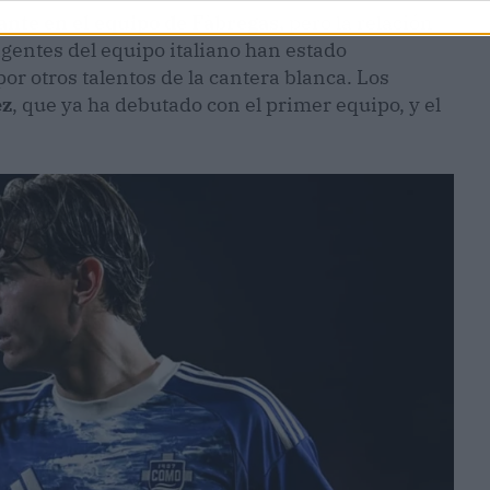
nte en el equipo de Fàbregas,
pero la relación
igentes del equipo italiano han estado
r otros talentos de la cantera blanca. Los
ez
, que ya ha debutado con el primer equipo, y el