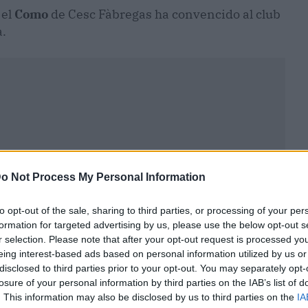
 el
Como
de Cesc Fàbregas ha convencido al club
a.
o Not Process My Personal Information
to opt-out of the sale, sharing to third parties, or processing of your per
formation for targeted advertising by us, please use the below opt-out s
r selection. Please note that after your opt-out request is processed y
eing interest-based ads based on personal information utilized by us or
ublicidad
disclosed to third parties prior to your opt-out. You may separately opt-
losure of your personal information by third parties on the IAB’s list of
. This information may also be disclosed by us to third parties on the
IA