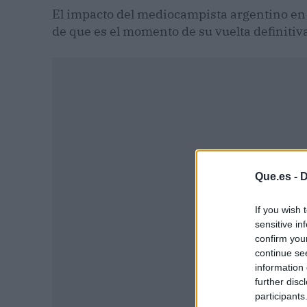
El impacto del mediocampista argentino en
de que es el momento de su vuelta definitiv
Que.es -
D
If you wish 
sensitive in
confirm you
continue se
P
information 
further disc
participants