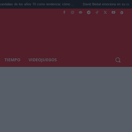
 años 70 como tendencia: cómo ...
David Bisbal emociona en su concierto de Cádiz: u
TIEMPO
VIDEOJUEGOS