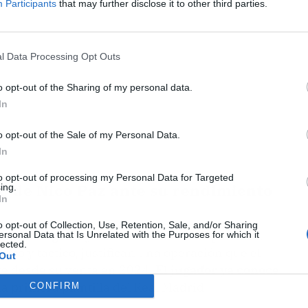
Participants
that may further disclose it to other third parties.
l Data Processing Opt Outs
o opt-out of the Sharing of my personal data.
In
o opt-out of the Sale of my Personal Data.
In
to opt-out of processing my Personal Data for Targeted
so de Nico Paz ante su rendimiento
ing.
In
o opt-out of Collection, Use, Retention, Sale, and/or Sharing
strado
13 goles y 8 asistencias
en 37 partidos.
ersonal Data that Is Unrelated with the Purposes for which it
lected.
co y táctico, justifican una operación que el
Out
te desde su venta en 2024.
El jugador ya conoce
la primera plantilla del Real Madrid
CONFIRM