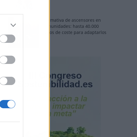
Normativa de ascensores en
comunidades: hasta 40.000
euros de coste para adaptarlos