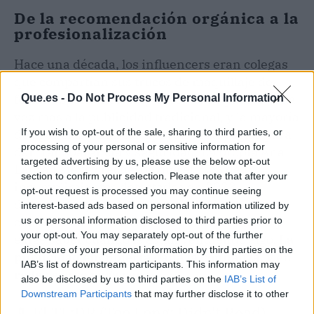
De la recomendación orgánica a la
profesionalización
Hace una década, los influencers eran colegas
que compartían sus trucos de maquillaje de
forma espontánea. Hoy el sector se parece cada
Que.es -
Do Not Process My Personal Information
vez más a la publicidad tradicional, y la mayoría
de agencias y marcas apoyan estas reglas para
If you wish to opt-out of the sale, sharing to third parties, or
processing of your personal or sensitive information for
dar transparencia y seguridad. La propia Ana
targeted advertising by us, please use the below opt-out
Laura Estévez recuerda que el 77% de
section to confirm your selection. Please note that after your
incumplimientos detectados en 2023
opt-out request is processed you may continue seeing
demuestra que faltaba claridad. Ahora el
interest-based ads based on personal information utilized by
consumidor tiene el ojo mucho más afinado y
us or personal information disclosed to third parties prior to
your opt-out. You may separately opt-out of the further
exige saber cuándo le están vendiendo algo.
La
disclosure of your personal information by third parties on the
publicidad encubierta daña la confianza, y en
IAB’s list of downstream participants. This information may
redes eso se paga caro.
also be disclosed by us to third parties on the
IAB’s List of
Downstream Participants
that may further disclose it to other
📱 El TL;DR (Too Long; Didn't Read)
third parties.