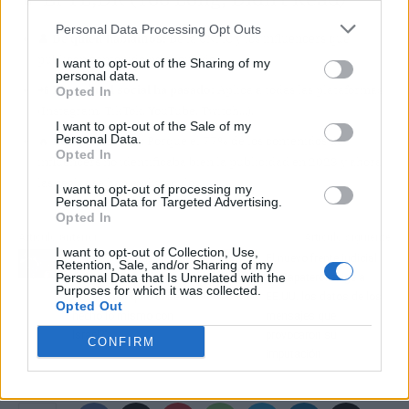
Personal Data Processing Opt Outs
👤
De quién hablamos:
De la CNMC y los influencers que
publican contenido patrocinado.
I want to opt-out of the Sharing of my
personal data.
📲
En qué red social ha pasado:
Aplica a todas las plataformas
Opted In
(Instagram, TikTok, YouTube, Twitch...).
I want to opt-out of the Sale of my
Personal Data.
🔥
Por qué es viral:
Porque el 77% de los contenidos de
Opted In
influencers no identificaba bien la publicidad en 2023 y ahora
las reglas se han endurecido.
I want to opt-out of processing my
Personal Data for Targeted Advertising.
Opted In
Artículo anterior
Artículo siguiente
I want to opt-out of Collection, Use,
Blanca Paloma: "Si
El nuevo frente judicial
Retention, Sale, and/or Sharing of my
Personal Data that Is Unrelated with the
Eurovisión expulsó a
de Zapatero: exige a
Purposes for which it was collected.
Rusia, ¿por qué no se ha
EE.UU. los datos de los
Opted Out
hecho lo mismo con
mensajes que
Israel?"
provocaron su
CONFIRM
imputación