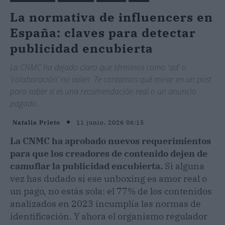
La normativa de influencers en
España: claves para detectar
publicidad encubierta
La CNMC ha dejado claro que términos como 'ad' o
'colaboración' no valen. Te contamos qué mirar en un post
para saber si es una recomendación real o un anuncio
pagado.
11 junio, 2026 06:15
Natalia Prieto
La CNMC ha aprobado nuevos requerimientos
para que los creadores de contenido dejen de
camuflar la publicidad encubierta.
Si alguna
vez has dudado si ese unboxing es amor real o
un pago, no estás sola: el 77% de los contenidos
analizados en 2023 incumplía las normas de
identificación. Y ahora el organismo regulador