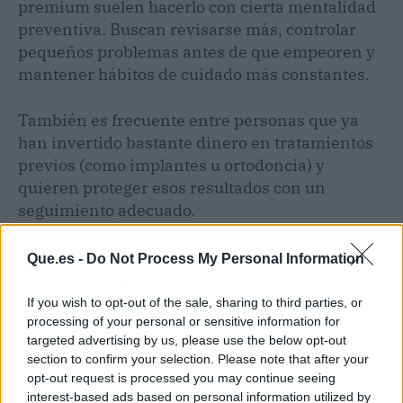
premium suelen hacerlo con cierta mentalidad
preventiva. Buscan revisarse más, controlar
pequeños problemas antes de que empeoren y
mantener hábitos de cuidado más constantes.
También es frecuente entre personas que ya
han invertido bastante dinero en tratamientos
previos (como implantes u ortodoncia) y
quieren proteger esos resultados con un
seguimiento adecuado.
¿Qué perfiles suelen contratar este
Que.es -
Do Not Process My Personal Information
tipo de seguros?
If you wish to opt-out of the sale, sharing to third parties, or
Aunque no existe un perfil único, suelen
processing of your personal or sensitive information for
interesar especialmente a personas que
targeted advertising by us, please use the below opt-out
section to confirm your selection. Please note that after your
priorizan la prevención y quieren evitar sustos
opt-out request is processed you may continue seeing
económicos relacionados con la
salud
dental.
interest-based ads based on personal information utilized by