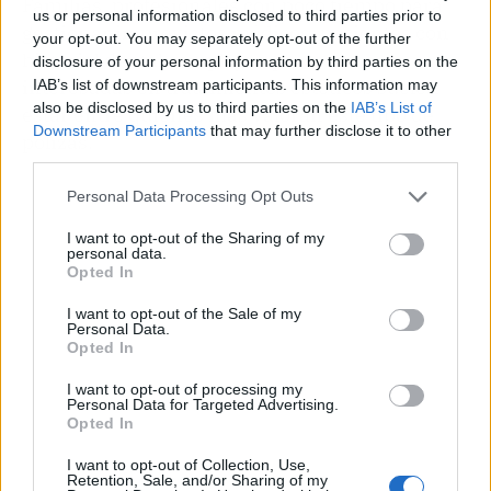
Familias, profesionales con poco tiempo para
us or personal information disclosed to third parties prior to
gestionar imprevistos médicos, pacientes con
your opt-out. You may separately opt-out of the further
historial dental complejo o personas
disclosure of your personal information by third parties on the
interesadas en tratamientos estéticos suelen
IAB’s list of downstream participants. This information may
also be disclosed by us to third parties on the
IAB’s List of
estar entre quienes más valoran este tipo de
Downstream Participants
that may further disclose it to other
pólizas.
third parties.
Personal Data Processing Opt Outs
I want to opt-out of the Sharing of my
personal data.
Opted In
I want to opt-out of the Sale of my
Personal Data.
Opted In
I want to opt-out of processing my
Personal Data for Targeted Advertising.
Opted In
I want to opt-out of Collection, Use,
Retention, Sale, and/or Sharing of my