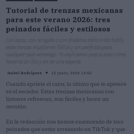
Tutorial de trenzas mexicanas
para este verano 2026: tres
peinados fáciles y estilosos
Con lazos, con recogido o con diadema estilo Frida Kahlo,
estas trenzas triunfan en TikTok y son perfectas para
cualquier plan veraniego. Te explicamos paso a paso cómo
hacerlas sin líos y sin ser una experta.
12 junio, 2026 13:52
Isabel Rodríguez
Cuando aprieta el calor, lo último que te apetece
es el secador. Estas trenzas mexicanas con
listones refrescan, son fáciles y lucen un
montón.
En la redacción nos hemos enamorado de tres
peinados que están arrasando en TikTok y que