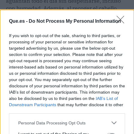
aguantan todo el día sin despeinarse, incluso
con humedad. Además, al recoger el cabello,
refrescan más que llevarlo suelto y evitan el
Que.es -
Do Not Process My Personal Information
temido ‘efecto encrespado’ de las altas
temperaturas. Combínalas con un vestido
If you wish to opt-out of the sale, sharing to third parties, or
vaporoso o unos pendientes grandes y tendrás
processing of your personal or sensitive information for
un estilazo de verano sin esfuerzo.
targeted advertising by us, please use the below opt-out
section to confirm your selection. Please note that after your
Nosotras ya tenemos nuestro listón favorito
opt-out request is processed you may continue seeing
interest-based ads based on personal information utilized by
listo para el próximo finde. ¿Te animas?
us or personal information disclosed to third parties prior to
your opt-out. You may separately opt-out of the further
disclosure of your personal information by third parties on the
IAB’s list of downstream participants. This information may
also be disclosed by us to third parties on the
IAB’s List of
Downstream Participants
that may further disclose it to other
third parties.
Personal Data Processing Opt Outs