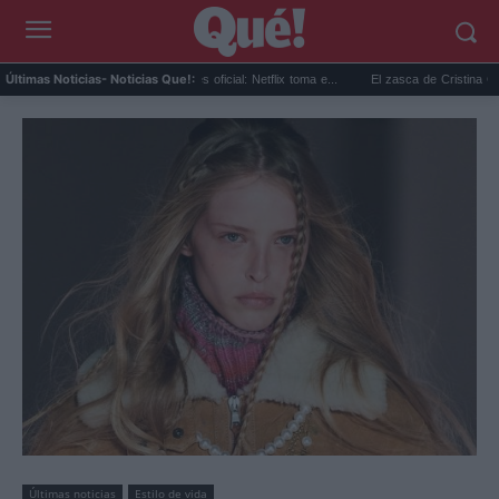
andokán temporada 2 ya es oficial: Netflix toma e...
El zasca de Cristina Castaño al
Últimas Noticias
- Noticias Que!:
Últimas noticias
Estilo de vida