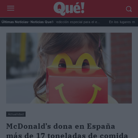
La AEMET prepara una predicción especial para el e...
En los lugares más misteri
Últimas Noticias
- Noticias Que!:
Actualidad
McDonald’s dona en España
más de 17 toneladas de comida