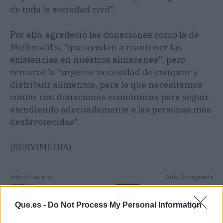
de toda la sociedad civil”.
Por ello, agradeció las donaciones como la de
McDonald’s, “que ayudan a mantener las
existencias en nuestros almacenes”, pero
remarcó la “urgente necesidad de comprar y
distribuir alimentos, para lo que necesitamos
contar con donaciones económicas para seguir
atendiendo adecuadamente a las personas más
desfavorecidas".
(SERVIMEDIA)
Artículo anterior
Artículo siguiente
Abren de nuevo Valle de
La Fiscalía recopila ya
la Valduerna tras
los informes de la UME
Que.es -
Do Not Process My Personal Information
desinfectar el pueblo la
sobre las residencias en
UME
las que encontró