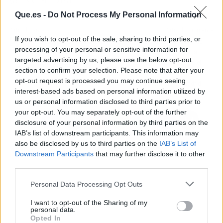
(SERVIMEDIA)
Que.es -
Do Not Process My Personal Information
Artículo anterior
Artículo siguiente
If you wish to opt-out of the sale, sharing to third parties, or
McDonald’s dona en
El Palacio de Hielo de
processing of your personal or sensitive information for
España más de 17
Madrid ya funciona
targeted advertising by us, please use the below opt-out
toneladas de comida a
como morgue tras el
section to confirm your selection. Please note that after your
Bancos de Alimentos
colapso de las
opt-out request is processed you may continue seeing
funerarias en Madrid
interest-based ads based on personal information utilized by
us or personal information disclosed to third parties prior to
your opt-out. You may separately opt-out of the further
disclosure of your personal information by third parties on the
IAB’s list of downstream participants. This information may
also be disclosed by us to third parties on the
IAB’s List of
Downstream Participants
that may further disclose it to other
third parties.
Personal Data Processing Opt Outs
I want to opt-out of the Sharing of my
personal data.
Opted In