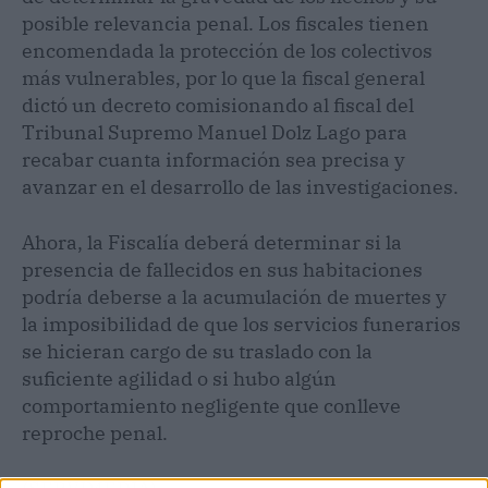
posible relevancia penal. Los fiscales tienen
encomendada la protección de los colectivos
más vulnerables, por lo que la fiscal general
dictó un decreto comisionando al fiscal del
Tribunal Supremo Manuel Dolz Lago para
recabar cuanta información sea precisa y
avanzar en el desarrollo de las investigaciones.
Ahora, la Fiscalía deberá determinar si la
presencia de fallecidos en sus habitaciones
podría deberse a la acumulación de muertes y
la imposibilidad de que los servicios funerarios
se hicieran cargo de su traslado con la
suficiente agilidad o si hubo algún
comportamiento negligente que conlleve
reproche penal.