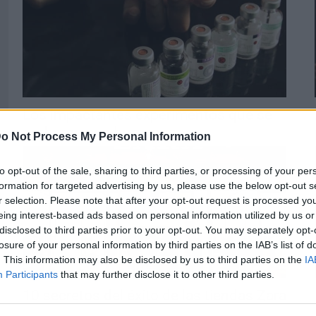
Los impactantes experimentos que se
probaron con humanos
o Not Process My Personal Information
to opt-out of the sale, sharing to third parties, or processing of your per
formation for targeted advertising by us, please use the below opt-out s
r selection. Please note that after your opt-out request is processed y
eing interest-based ads based on personal information utilized by us or
disclosed to third parties prior to your opt-out. You may separately opt-
losure of your personal information by third parties on the IAB’s list of
. This information may also be disclosed by us to third parties on the
IA
Participants
that may further disclose it to other third parties.
10 secretos del éxito de las tiendas Zara