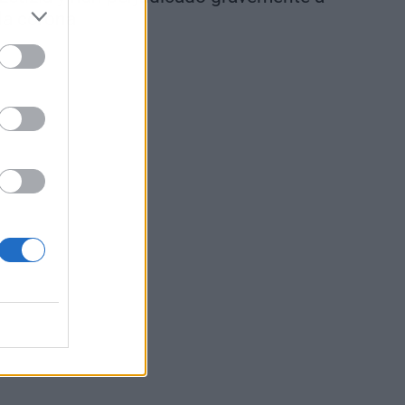
la corona
s