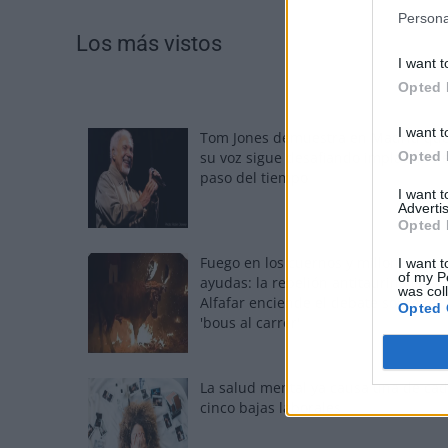
Persona
Los más vistos
I want t
Opted 
I want t
Tom Jones demuestra en Madrid qu
Opted 
su voz sigue desafiando implacable e
paso del tiempo
I want 
Advertis
Opted 
Fuego en los cuernos y millones en
I want t
of my P
ayudas: la rebelión antitaurina en
was col
Alfafar enciende el debate sobre los
Opted 
'bous al carrer'
La salud mental ya causa una de ca
cinco bajas laborales