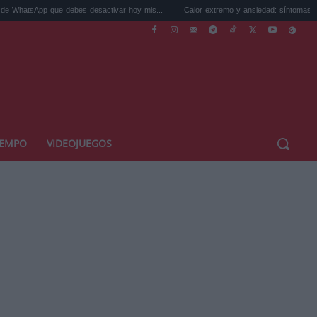
e debes desactivar hoy mis...
Calor extremo y ansiedad: síntomas idénticos que a..
IEMPO
VIDEOJUEGOS