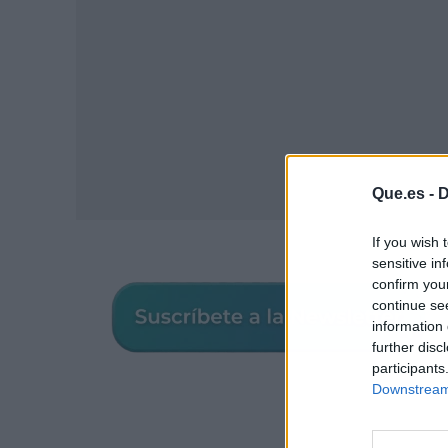
Que.es -
D
If you wish 
sensitive in
confirm you
continue se
information 
further disc
participants
Downstream 