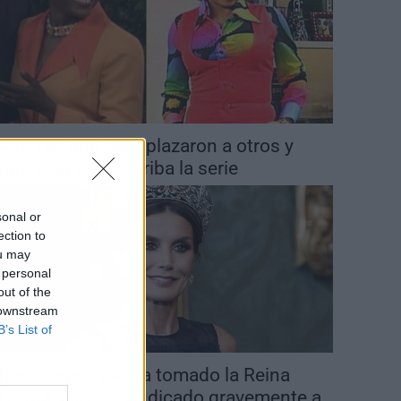
Actores que reemplazaron a otros y
pusieron patas arriba la serie
sonal or
ection to
ou may
 personal
out of the
 downstream
B’s List of
Decisiones que ha tomado la Reina
Letizia y han perjudicado gravemente a