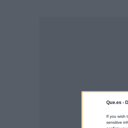
Que.es -
D
If you wish 
sensitive in