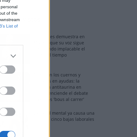
ou may
 personal
out of the
os más vistos
 downstream
B’s List of
Tom Jones demuestra en
Madrid que su voz sigue
desafiando implacable el
paso del tiempo
Fuego en los cuernos y
millones en ayudas: la
rebelión antitaurina en
Alfafar enciende el debate
sobre los 'bous al carrer'
La salud mental ya causa una
de cada cinco bajas laborales