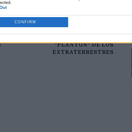
lected.
Out
CONFIRM
ARTÍCULO SIGUIENTE
DECEPCIÓN ABSOLUTA ANTE EL
:
"PLANTÓN" DE LOS
EXTRATERRESTRES