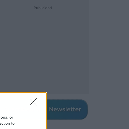
Publicidad
sonal or
ection to