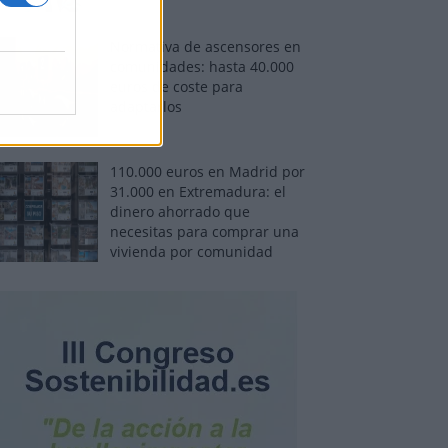
Normativa de ascensores en
comunidades: hasta 40.000
euros de coste para
adaptarlos
110.000 euros en Madrid por
31.000 en Extremadura: el
dinero ahorrado que
necesitas para comprar una
vivienda por comunidad