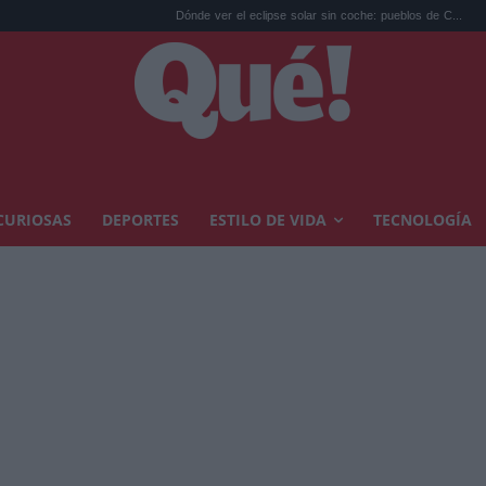
Dónde ver el eclipse solar sin coche: pueblos de C...
Los 10 re
CURIOSAS
DEPORTES
ESTILO DE VIDA
TECNOLOGÍA