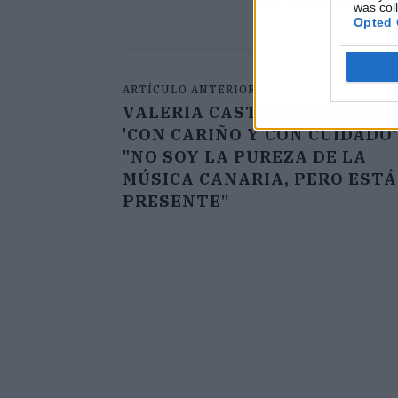
was col
Opted 
ARTÍCULO ANTERIOR
VALERIA CASTRO PRESENTA
'CON CARIÑO Y CON CUIDADO'
"NO SOY LA PUREZA DE LA
MÚSICA CANARIA, PERO ESTÁ
PRESENTE"