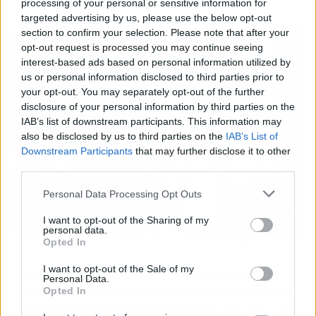
en las horas centrales del día.
processing of your personal or sensitive information for
targeted advertising by us, please use the below opt-out
section to confirm your selection. Please note that after your
opt-out request is processed you may continue seeing
interest-based ads based on personal information utilized by
us or personal information disclosed to third parties prior to
your opt-out. You may separately opt-out of the further
disclosure of your personal information by third parties on the
IAB’s list of downstream participants. This information may
also be disclosed by us to third parties on the
IAB’s List of
Downstream Participants
that may further disclose it to other
third parties.
Personal Data Processing Opt Outs
I want to opt-out of the Sharing of my
personal data.
Opted In
Un hombre al lado de un termómetro en verano | Fuente: Agencias
I want to opt-out of the Sale of my
El sistema de alertas que Sanidad mantuvo
Personal Data.
activo el verano pasado envió más de 100.000
Opted In
mensajes a ciudadanos suscritos.
En total, se