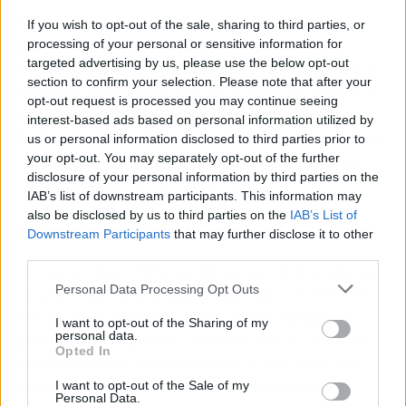
La historia de
Santa María Micaela del
If you wish to opt-out of the sale, sharing to third parties, or
Santísimo Sacramento
invierte el relato
processing of your personal or sensitive information for
targeted advertising by us, please use the below opt-out
habitual de la nobleza decimonónica. No usó su
section to confirm your selection. Please note that after your
posición para acumular, sino para desmantelar
opt-out request is processed you may continue seeing
privilegios propios.
Vendió lo que otros
interest-based ads based on personal information utilized by
habrían atesorado
y se instaló en los márgenes
us or personal information disclosed to third parties prior to
del sistema en un momento en que eso tenía
your opt-out. You may separately opt-out of the further
disclosure of your personal information by third parties on the
consecuencias muy concretas.
IAB’s list of downstream participants. This information may
also be disclosed by us to third parties on the
IAB’s List of
Un modelo de espiritualidad activa
Downstream Participants
that may further disclose it to other
third parties.
El centro de su vida espiritual era la Eucaristía,
Personal Data Processing Opt Outs
de ahí el apellido religioso que adoptó. Pero esa
adoración nunca fue evasión:
"El mundo es
I want to opt-out of the Sharing of my
personal data.
para mí un Sagrario"
, dejó escrito. Su mística
Opted In
estaba anclada en la realidad, y eso es lo que
hace de ella una figura tan contemporánea.
I want to opt-out of the Sale of my
Personal Data.