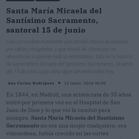
Santa María Micaela del
Santísimo Sacramento,
santoral 15 de junio
Una vizcondesa madrileña que cambió títulos de nobleza
por calles y hospitales, y que murió de cólera por no
abandonar a quienes más la necesitaban. Esta es la historia
de Santa María Micaela del Santísimo Sacramento, la santa
del 15 de junio cuya obra sigue salvando vidas hoy.
15 junio, 2026 06:00
Ana Carina Rodríguez
En 1844, en Madrid, una aristócrata de 35 años
entró por primera vez en el Hospital de San
Juan de Dios y lo que vio la cambió para
siempre.
Santa María Micaela del Santísimo
Sacramento
no era una mujer cualquiera: era
vizcondesa, había crecido en las cortes