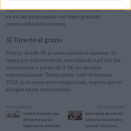
Eso sí, evita sobrecargar todas las uñas; en
algunas basta con un acento estrellado, como se
ve en las propuestas con base granate
intercambiando colores.
🛒 Directo al grano
Precio: desde 0€ si usas esmaltes caseros. Si
optas por adhesivos de estrellas de nail art, los
encuentras a partir de 3-5€ en tiendas
especializadas. Temporada: todo el verano
2026 (y si como yo te enganchas, seguro que lo
alargas hasta septiembre).
Artículo anterior
Artículo siguiente
He leído el estudio que
Santa María Micaela del
demuestra que los
Santísimo Sacramento,
tápers pasan plásticos
santoral 15 de junio