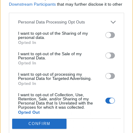
Publicidad
Downstream Participants
that may further disclose it to other
third parties.
Personal Data Processing Opt Outs
I want to opt-out of the Sharing of my
personal data.
Opted In
I want to opt-out of the Sale of my
Personal Data.
Opted In
I want to opt-out of processing my
Personal Data for Targeted Advertising.
Opted In
I want to opt-out of Collection, Use,
Si te gusta cambiar de manicura cada semana,
Retention, Sale, and/or Sharing of my
Personal Data that Is Unrelated with the
las estrellas son tu aliada: con solo dos esmaltes
Purposes for which it was collected.
puedes hacer combinaciones infinitas, y los
Opted Out
múltiples estilos que te he mostrado
CONFIRM
demuestran que no hay excusa para aburrirte.