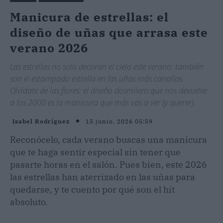
Manicura de estrellas: el
diseño de uñas que arrasa este
verano 2026
Las estrellas no solo decoran el cielo este verano: también
son el estampado estrella en las uñas más canallas.
Olvídate de las flores: el diseño dosmilero que nos devuelve
a los 2000 es la manicura que más vas a ver (y querer).
15 junio, 2026 05:59
Isabel Rodríguez
Reconócelo, cada verano buscas una manicura
que te haga sentir especial sin tener que
pasarte horas en el salón. Pues bien, este 2026
las estrellas han aterrizado en las uñas para
quedarse, y te cuento por qué son el hit
absoluto.