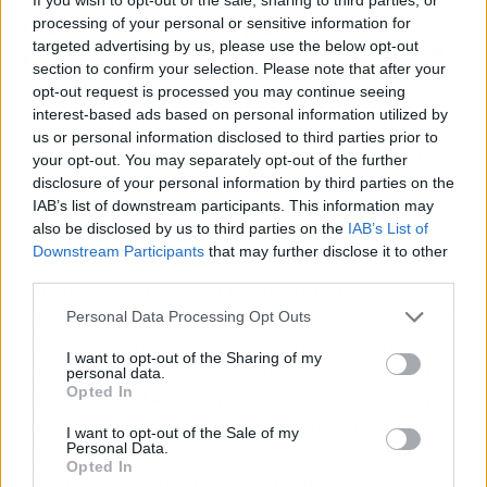
Qué hacer si te topas con estos
processing of your personal or sensitive information for
parches: denuncia y reclamación
targeted advertising by us, please use the below opt-out
section to confirm your selection. Please note that after your
opt-out request is processed you may continue seeing
Si ya has comprado uno de estos
interest-based ads based on personal information utilized by
promocionados parches adelgazantes,
tienes
us or personal information disclosed to third parties prior to
derecho a reclamar
. La OCU recomienda, antes
your opt-out. You may separately opt-out of the further
de nada, suspender su uso y, si has
disclosure of your personal information by third parties on the
experimentado cualquier reacción adversa,
IAB’s list of downstream participants. This information may
also be disclosed by us to third parties on the
IAB’s List of
consultar con un profesional sanitario.
Downstream Participants
that may further disclose it to other
third parties.
En cuanto a la devolución del dinero,
dependiendo de dónde lo hayas adquirido y del
Personal Data Processing Opt Outs
plazo transcurrido, puedes ejercer tu derecho
I want to opt-out of the Sharing of my
de desistimiento. En compras online,
la ley te
personal data.
Opted In
ampara con 14 días naturales
para devolver el
producto sin necesidad de justificación,
I want to opt-out of the Sale of my
Personal Data.
siempre que no esté abierto o usado (en
Opted In
productos de higiene o cosméticos, la