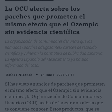
La OCU alerta sobre los
parches que prometen el
mismo efecto que el Ozempic
sin evidencia científica
La organización de consumidores denuncia que los
llamados «parches adelgazantes» carecen de respaldo
científico y vulneran la normativa de publicidad sanitaria.
La Agencia Española del Medicamento ya ha sido
informada del caso.
14 junio, 2026 06:34
Esther Miranda
Si has visto anuncios de parches que prometen
el mismo efecto que el Ozempic sin evidencia
científica, la Organización de Consumidores y
Usuarios (OCU) acaba de lanzar una alerta que
te conviene conocer. Estos productos, que se