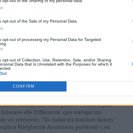
o opt-out of the Sharing of my personal data.
In
o opt-out of the Sale of my Personal Data.
In
to opt-out of processing my Personal Data for Targeted
ing.
In
de sus hijos tendrán derecho a actividades
o opt-out of Collection, Use, Retention, Sale, and/or Sharing
nado ni un euro para financiarlas
, según el texto
ersonal Data that Is Unrelated with the Purposes for which it
lected.
Out
el nuevo modelo
CONFIRM
s como Pro Vita e Famiglia aplauden la medida.
cadas corresponde a los padres", como repite
 Educare alle Differenze, que trabaja con
de un retroceso. "No todas las familias tienen
explica Margherita Accornero, portavoz—; en