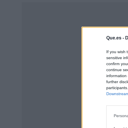
Que.es -
D
If you wish 
sensitive in
confirm you
continue se
information 
further disc
participants
P
Downstream 
Persona