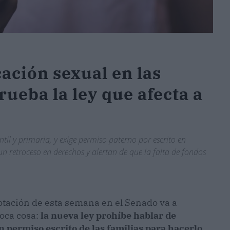
cación sexual en las
rueba la ley que afecta a
il y primaria, y exige permiso paterno por escrito en
n retroceso en derechos y alertan de que la falta de fondos
 votación de esta semana en el Senado va a
poca cosa:
la nueva ley prohíbe hablar de
n permiso escrito de las familias para hacerlo