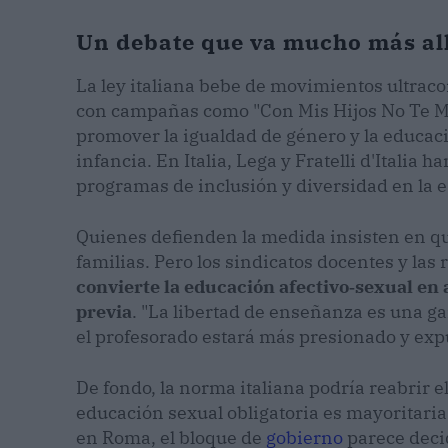
Un debate que va mucho más allá
La ley italiana bebe de movimientos ultra
con campañas como "Con Mis Hijos No Te Meta
promover la igualdad de género y la educació
infancia. En Italia, Lega y Fratelli d'Italia 
programas de inclusión y diversidad en la e
Quienes defienden la medida insisten en que
familias. Pero los sindicatos docentes y la
convierte la educación afectivo‑sexual en
previa
. "La libertad de enseñanza es una 
el profesorado estará más presionado y expu
De fondo, la norma italiana podría reabrir e
educación sexual obligatoria es mayoritari
en Roma, el bloque de
gobierno
parece deci