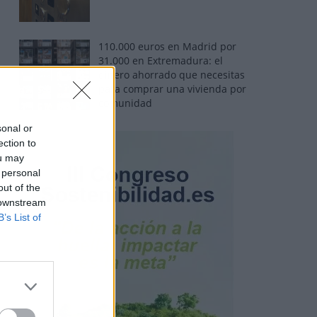
110.000 euros en Madrid por
31.000 en Extremadura: el
dinero ahorrado que necesitas
para comprar una vivienda por
comunidad
sonal or
ection to
ou may
 personal
out of the
 downstream
B’s List of