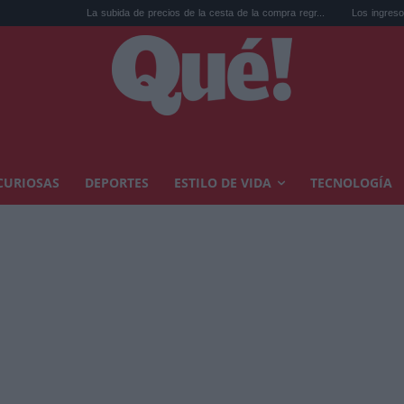
La subida de precios de la cesta de la compra regr...
Los ingresos que te quitan e
CURIOSAS
DEPORTES
ESTILO DE VIDA
TECNOLOGÍA