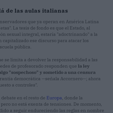
 de las aulas italianas
conservadores que ya operan en América Latina
s". La tesis de fondo es que el Estado, al
n sexual integral, estaría "adoctrinando" a la
han capitalizado ese discurso para atacar los
scuela pública.
 se limita a devolver la responsabilidad a las
s redes de profesorado responden que
la ley
 algo "sospechoso" y sometido a una censura
garantía democrática —señala Accornero—; ahora
esto a controles".
l debate en el resto de
Europa
, donde la
a pero no está exenta de tensiones. De momento,
dido a seguir endureciendo las reglas en nombre