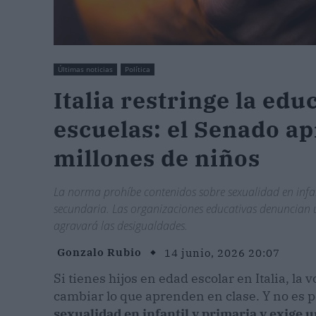
Últimas noticias
Política
Italia restringe la edu
escuelas: el Senado ap
millones de niños
La norma prohíbe contenidos sobre sexualidad en infant
secundaria. Las organizaciones educativas denuncian u
agravará las desigualdades.
Gonzalo Rubio
14 junio, 2026 20:07
Si tienes hijos en edad escolar en Italia, la
cambiar lo que aprenden en clase. Y no es 
sexualidad en infantil y primaria y exige u