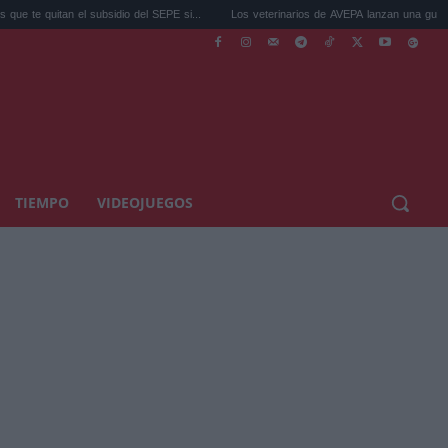
l subsidio del SEPE si...
Los veterinarios de AVEPA lanzan una guía para pro...
TIEMPO
VIDEOJUEGOS