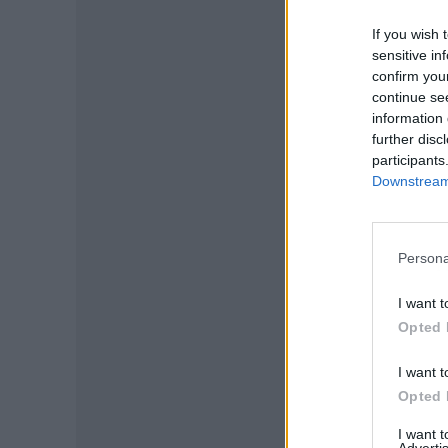
If you wish 
sensitive in
confirm you
continue se
information 
further disc
participants
Downstream 
Persona
P
I want t
Opted 
I want t
Opted 
I want 
Advertis