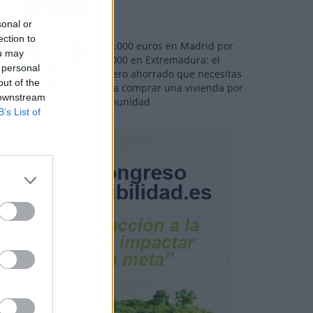
sonal or
ection to
110.000 euros en Madrid por
ou may
31.000 en Extremadura: el
 personal
dinero ahorrado que necesitas
out of the
para comprar una vivienda por
 downstream
comunidad
B’s List of