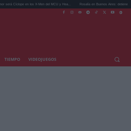
pe en los X-Men del MCU y Hea...
Rosalía en Buenos Aires: detiene el tráfico y se s..
TIEMPO
VIDEOJUEGOS