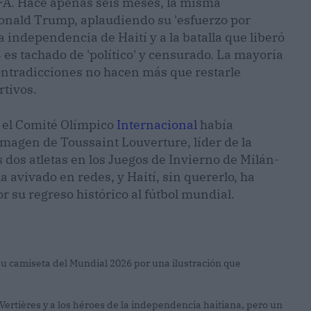
FA. Hace apenas seis meses, la misma
Donald Trump, aplaudiendo su 'esfuerzo por
 independencia de Haití y a la batalla que liberó
 es tachado de 'político' y censurado. La mayoría
contradicciones no hacen más que restarle
rtivos.
, el Comité Olímpico
Internacional
había
imagen de Toussaint Louverture, líder de la
 dos atletas en los Juegos de Invierno de Milán-
ha avivado en redes, y Haití, sin quererlo, ha
r su regreso histórico al fútbol mundial.
 su camiseta del Mundial 2026 por una ilustración que
 Vertières y a los héroes de la independencia haitiana, pero un