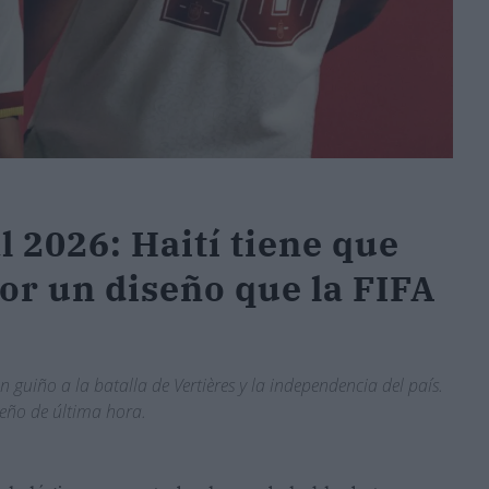
 2026: Haití tiene que
or un diseño que la FIFA
 guiño a la batalla de Vertières y la independencia del país.
seño de última hora.