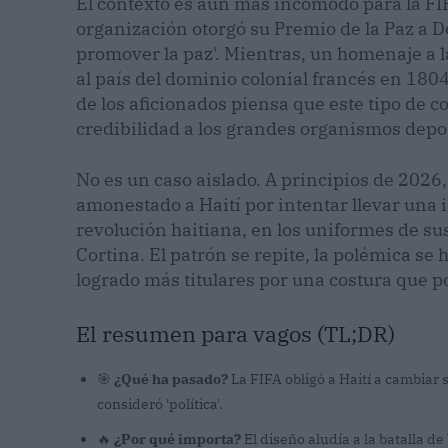
El contexto es aún más incómodo para la FI
organización otorgó su Premio de la Paz a 
promover la paz'. Mientras, un homenaje a la
al país del dominio colonial francés en 1804
de los aficionados piensa que este tipo de 
credibilidad a los grandes organismos depo
No es un caso aislado. A principios de 2026
amonestado a Haití por intentar llevar una 
revolución haitiana, en los uniformes de sus
Cortina. El patrón se repite, la polémica se 
logrado más titulares por una costura que po
El resumen para vagos (TL;DR)
🎯
¿Qué ha pasado?
La FIFA obligó a Haití a cambiar
consideró 'política'.
🔥
¿Por qué importa?
El diseño aludía a la batalla de