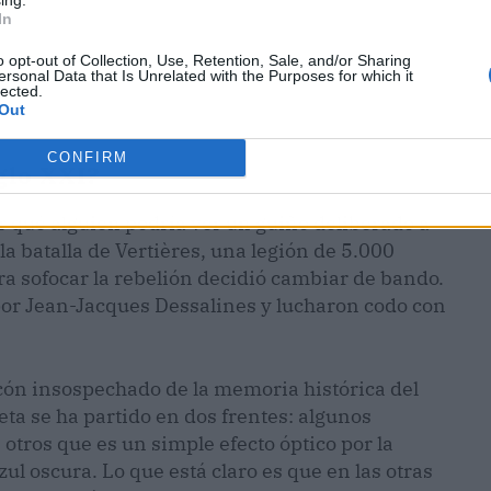
In
o opt-out of Collection, Use, Retention, Sale, and/or Sharing
ersonal Data that Is Unrelated with the Purposes for which it
lected.
Out
CONFIRM
glo XXI?
or qué alguien podría ver un guiño deliberado a
a batalla de Vertières, una legión de 5.000
a sofocar la rebelión decidió cambiar de bando.
 por Jean-Jacques Dessalines y lucharon codo con
ncón insospechado de la memoria histórica del
eta se ha partido en dos frentes: algunos
otros que es un simple efecto óptico por la
ul oscura. Lo que está claro es que en las otras