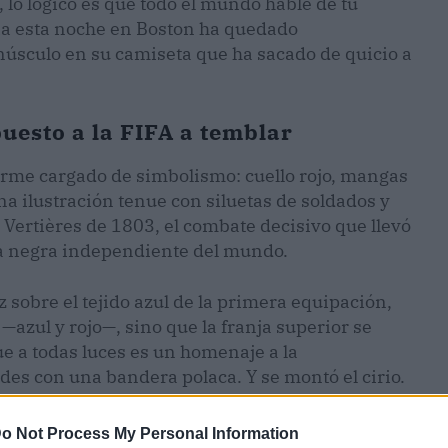
 lo lógico es que todo el mundo hable de tu
cia esta noche en Boston ha quedado
úsculo en su camiseta que ha sacado de quicio a
puesto a la FIFA a temblar
rme cargado de simbolismo: cuello rojo, mangas
una ilustración tenue con siluetas de soldados y
 Vertières de 1803, el combate decisivo que llevó
ica negra independiente del mundo.
 sobre el tejido azul de la primera equipación,
—azul y rojo—, sino que la franja superior se
ue a todas luces es un homenaje a la
es con una bandera polaca. Y se montó el cirio.
o Not Process My Personal Information