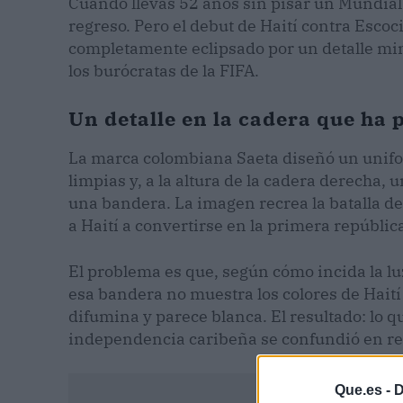
Cuando llevas 52 años sin pisar un Mundial,
regreso. Pero el debut de Haití contra Esco
completamente eclipsado por un detalle min
los burócratas de la FIFA.
Un detalle en la cadera que ha 
La marca colombiana Saeta diseñó un unifo
limpias y, a la altura de la cadera derecha, 
una bandera. La imagen recrea la batalla de
a Haití a convertirse en la primera repúbl
El problema es que, según cómo incida la luz
esa bandera no muestra los colores de Haití 
difumina y parece blanca. El resultado: lo q
independencia caribeña se confundió en red
Que.es -
D