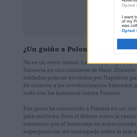
Opted 
I want t
of my P
was col
Opted 
¿Un guiño a Polonia en pleno si
No es un error casual. La historia explica p
Varsovia en una camiseta de Haití. Durante l
soldados polacos enviados por Napoleón par
Se unieron a los revolucionarios liderados
codo con los haitianos contra Francia.
Ese gesto ha convertido a Polonia en un ri
país caribeño. Pero el debate sobre la camis
sostienen que el homenaje es intencionado, 
superposición del estampado sobre la tela az