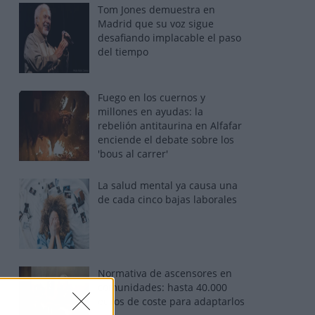
Tom Jones demuestra en
Madrid que su voz sigue
desafiando implacable el paso
del tiempo
Fuego en los cuernos y
millones en ayudas: la
rebelión antitaurina en Alfafar
enciende el debate sobre los
'bous al carrer'
La salud mental ya causa una
de cada cinco bajas laborales
Normativa de ascensores en
comunidades: hasta 40.000
euros de coste para adaptarlos