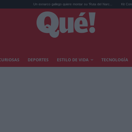
Un exnarco gallego quiere montar su 'Ruta del Narc...
Kit Connor será Cíclo
CURIOSAS
DEPORTES
ESTILO DE VIDA
TECNOLOGÍA