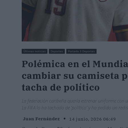
Últimas noticias
Deportes
Portada 3 Deportes
Polémica en el Mundial
cambiar su camiseta p
tacha de político
La federación caribeña quería estrenar uniforme con un
La FIFA lo ha tachado de 'político' y ha pedido un redi
Juan Fernández
14 junio, 2026 06:49