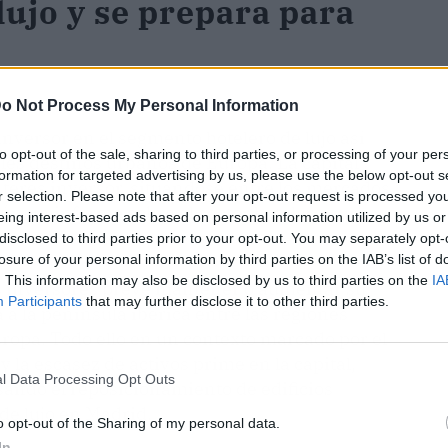
ujo y se prepara para
o Not Process My Personal Information
nversor en el segmento hotelero de lujo así
to opt-out of the sale, sharing to third parties, or processing of your per
les destinos urbanos de Europa. La capital
formation for targeted advertising by us, please use the below opt-out s
nterés inversor, situándose entre los mercados
r selection. Please note that after your opt-out request is processed y
gún un informe sobre el sector hotelero europeo
eing interest-based ads based on personal information utilized by us or
disclosed to third parties prior to your opt-out. You may separately opt-
losure of your personal information by third parties on the IAB’s list of
. This information may also be disclosed by us to third parties on the
IA
os inversores prevé mantener o aumentar su
Participants
that may further disclose it to other third parties.
a a la península ibérica entre las regiones
uropa. Todo ello en un contexto marcado por el
 la escasez de activos prime en la capital,
l Data Processing Opt Outs
sando el reposicionamiento de edificios
 de lujo en Madrid.
o opt-out of the Sharing of my personal data.
In