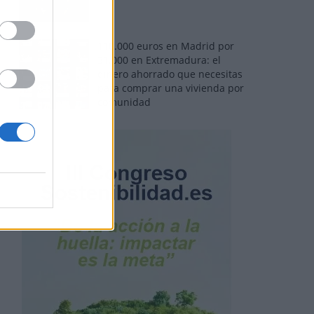
110.000 euros en Madrid por
31.000 en Extremadura: el
dinero ahorrado que necesitas
para comprar una vivienda por
comunidad