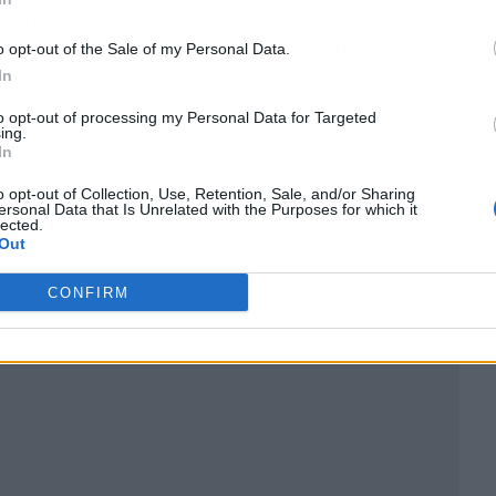
en cartera de nuevos hoteles en este segmento en
o establecimiento propiedad de la socimi Hotei
o opt-out of the Sale of my Personal Data.
 edificio que anteriormente albergó el Iberostar
In
es de mayo, lo convertirá en una de las primeras
to opt-out of processing my Personal Data for Targeted
mium de lujo en la ciudad en los próximos
ing.
In
o opt-out of Collection, Use, Retention, Sale, and/or Sharing
ersonal Data that Is Unrelated with the Purposes for which it
lected.
Out
CONFIRM