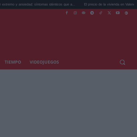
iedad: síntomas idénticos que a...
El precio de la vivienda en Valencia sube a 3.485 .
TIEMPO
VIDEOJUEGOS