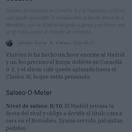
Doblete del brasileño en Cornellà, 0-2 al Espanyol y la fiesta
culé queda aparcada. El campeonato se decide ahora en el
Bernabéu, con un Madrid obligado a ganar y un Barça que
ya se había puesto el chándal de campeón.
4 mayo, 2026 08:17
Antonio Nerín
Vinícius le ha hecho un favor enorme al Madrid
y un feo precioso al Barça: doblete en Cornellà,
0-2, y el alirón culé queda aplazado hasta el
Clásico. Sí, lo que estás pensando.
Salseo-O-Meter
Nivel de salseo: 8/10.
El Madrid retrasa la
fiesta del rival y obliga a decidir el título cara a
cara en el Bernabéu. Drama servido, palomitas
pedidas.