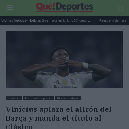
65 muertes laborales por calor en junio: USO denun...
Reestreno de Harry Potter: la 
Últimas Noticias
- Noticias Que!:
Deportes
Portada 1 Deportes
Últimas noticias
Vinícius aplaza el alirón del
Barça y manda el título al
Clásico