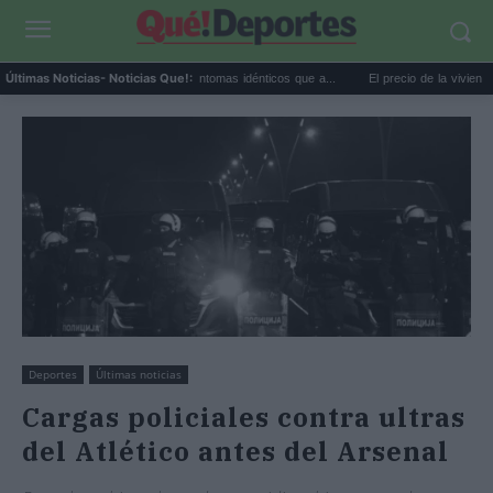
or extremo y ansiedad: síntomas idénticos que a...
El precio de la vivienda en Valenc
Últimas Noticias
- Noticias Que!:
Deportes
Últimas noticias
Cargas policiales contra ultras
del Atlético antes del Arsenal