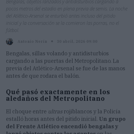
Bengalas, objetos lanzados y antidisturbios cargando a
pocos metros del estadio en plena previa de semis. La noche
del Atlético-Arsenal se enturbió antes incluso del pitido
inicial y la conversación se la comieron las porras, no el
fútbol.
30 abril, 2026 09:00
Antonio Nerín
Bengalas, sillas volando y antidisturbios
cargando a las puertas del Metropolitano. La
previa del Atlético-Arsenal se fue de las manos
antes de que rodara el balón.
Qué pasó exactamente en los
aledaños del Metropolitano
El choque entre
ultras
rojiblancos y la Policía
estalló horas antes del pitido inicial.
Un grupo
del Frente Atlético encendió bengalas y
lanzó objetos contra los agentes
en las