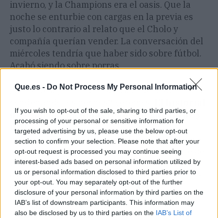
invierno, y la Champions era el oasis. Que la
noche se enturbie con cargas en la previa es
justo lo contrario al relato que el Cholo y
compañía querían vender. La conversación del
miércoles tendría que haber sido sobre fútbol.
Acabó siendo sobre porras.
Que.es -
Do Not Process My Personal Information
¿Sirve de algo otro comunicado del club
condenando los hechos? Veremos.
El historial
If you wish to opt-out of the sale, sharing to third parties, or
dice que las medidas reales llegan tarde y
processing of your personal or sensitive information for
mal
, y que la convivencia entre estadio
targeted advertising by us, please use the below opt-out
moderno y grupo violento sigue sin resolverse.
section to confirm your selection. Please note that after your
La pelota, ahora, está en el tejado del comité de
opt-out request is processed you may continue seeing
interest-based ads based on personal information utilized by
competición de la UEFA y de las autoridades
us or personal information disclosed to third parties prior to
españolas. Si quieres más contexto sobre cómo
your opt-out. You may separately opt-out of the further
se gestionan estos grupos en España, la
disclosure of your personal information by third parties on the
entrada de Wikipedia sobre el Frente Atlético
IAB’s list of downstream participants. This information may
recoge buena parte del recorrido. Próximas
also be disclosed by us to third parties on the
IAB’s List of