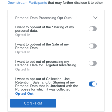
semanas: movidas.
Downstream Participants
that may further disclose it to other
third parties.
El chisme en 3 claves (TL;DR)
Personal Data Processing Opt Outs
I want to opt-out of the Sharing of my
👀
¿Quiénes son los protagonistas?
Ultras del Frente
personal data.
Atlético y antidisturbios chocando en los aledaños del
Opted In
Metropolitano horas antes del Arsenal.
I want to opt-out of the Sale of my
🔥
¿Cuál es el drama?
Bengalas, objetos lanzados y cargas
Personal Data.
Opted In
policiales en plena previa de semis de Champions.
I want to opt-out of processing my
📲
¿Por qué todo internet habla de esto?
Porque las
Personal Data for Targeted Advertising.
imágenes del humo y las porras se han comido la
Opted In
conversación de un partido histórico.
I want to opt-out of Collection, Use,
Retention, Sale, and/or Sharing of my
Personal Data that Is Unrelated with the
Artículo anterior
Artículo siguiente
Purposes for which it was collected.
Opted Out
El trágico secreto
El tobogán de Estepona
familiar que sale a la luz
que duró apenas 24
CONFIRM
hoy en 'La Promesa'
horas abierto por su
peligrosidad