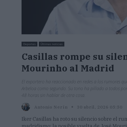
Deportes
Últimas noticias
Casillas rompe su sile
Mourinho al Madrid
El exportero ha reaccionado en redes a los rumores que
Arbeloa como segundo. Su tono ha pillado a todos por 
48 horas sin hablar de otra cosa.
Antonio Nerín
30 abril, 2026 05:50
Iker Casillas ha roto su silencio sobre el r
madridismo: la posible vuelta de José Mour