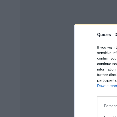
Que.es -
D
If you wish 
P
sensitive in
confirm you
continue se
information 
further disc
participants
Downstream 
Persona