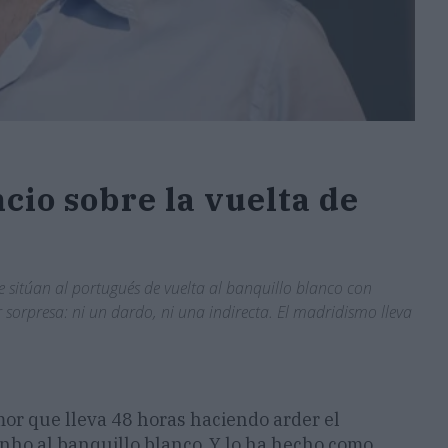
ncio sobre la vuelta de
 sitúan al portugués de vuelta al banquillo blanco con
sorpresa: ni un dardo, ni una indirecta. El madridismo lleva
umor que lleva 48 horas haciendo arder el
inho al banquillo blanco. Y lo ha hecho como