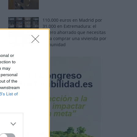
110.000 euros en Madrid por
31.000 en Extremadura: el
dinero ahorrado que necesitas
para comprar una vivienda por
comunidad
sonal or
ection to
ou may
 personal
out of the
 downstream
B’s List of