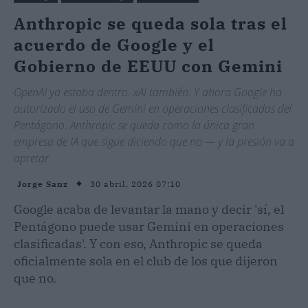
Anthropic se queda sola tras el
acuerdo de Google y el
Gobierno de EEUU con Gemini
OpenAI ya estaba dentro. xAI también. Y ahora Google ha
autorizado el uso de Gemini en operaciones clasificadas del
Pentágono. Anthropic se queda como la única gran
empresa de IA que sigue diciendo que no — y la presión va a
apretar.
30 abril, 2026 07:10
Jorge Sanz
Google acaba de levantar la mano y decir 'sí, el
Pentágono puede usar Gemini en operaciones
clasificadas'. Y con eso, Anthropic se queda
oficialmente sola en el club de los que dijeron
que no.