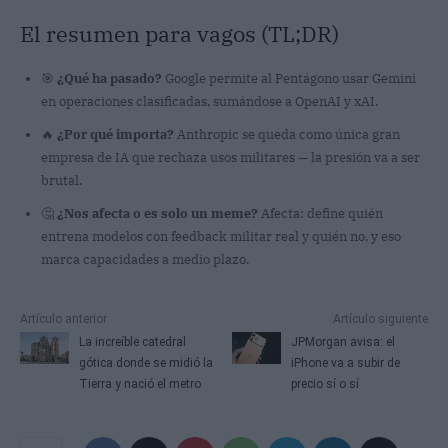
El resumen para vagos (TL;DR)
🎯
¿Qué ha pasado?
Google permite al Pentágono usar Gemini
en operaciones clasificadas, sumándose a OpenAI y xAI.
🔥
¿Por qué importa?
Anthropic se queda como única gran
empresa de IA que rechaza usos militares — la presión va a ser
brutal.
🤔
¿Nos afecta o es solo un meme?
Afecta: define quién
entrena modelos con feedback militar real y quién no, y eso
marca capacidades a medio plazo.
Artículo anterior
Artículo siguiente
La increíble catedral
JPMorgan avisa: el
gótica donde se midió la
iPhone va a subir de
Tierra y nació el metro
precio sí o sí