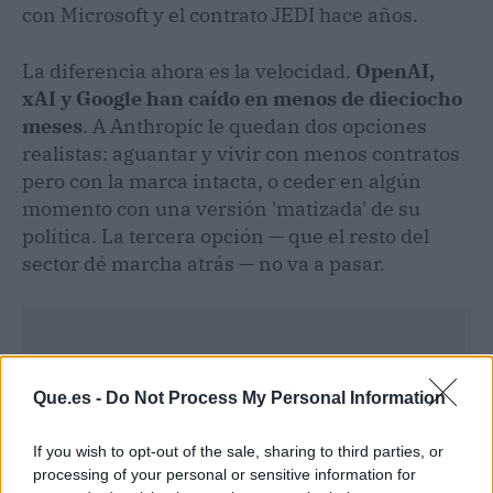
con Microsoft y el contrato JEDI hace años.
La diferencia ahora es la velocidad.
OpenAI,
xAI y Google han caído en menos de dieciocho
meses
. A Anthropic le quedan dos opciones
realistas: aguantar y vivir con menos contratos
pero con la marca intacta, o ceder en algún
momento con una versión 'matizada' de su
política. La tercera opción — que el resto del
sector dé marcha atrás — no va a pasar.
Que.es -
Do Not Process My Personal Information
If you wish to opt-out of the sale, sharing to third parties, or
processing of your personal or sensitive information for