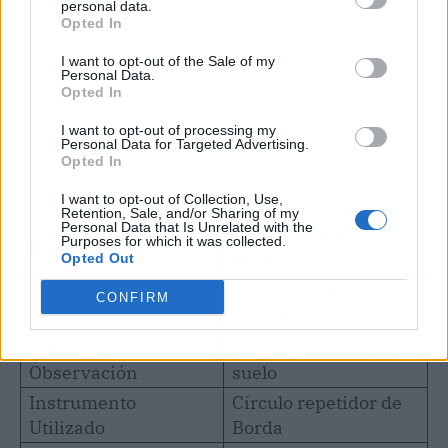
personal data.
Opted In
I want to opt-out of the Sale of my
Personal Data.
Opted In
I want to opt-out of processing my
Personal Data for Targeted Advertising.
Opted In
I want to opt-out of Collection, Use,
Retention, Sale, and/or Sharing of my
Personal Data that Is Unrelated with the
Detalle de la
Purposes for which it was collected.
Dato Técnico
Medición
Opted Out
Torre de la Catedral
CONFIRM
Punto Geodésico
de Rodez
Altura de
87 metros sobre el
Observación
suelo
Instrumento
Círculo repetidor de
Utilizado
Borda