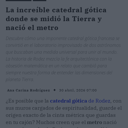
La increíble catedral gótica
donde se midió la Tierra y
nació el metro
Descubre cómo una imponente catedral gótica francesa se
convirtió en el laboratorio improvisado de dos astrónomos
que buscaban una medida universal para unir al mundo.
La historia de Rodez mezcla la fe arquitectónica con la
obsesión matemática en un relato que cambió para
siempre nuestra forma de entender las dimensiones del
planeta Tierra.
30 abril, 2026 07:00
Ana Carina Rodríguez
¿Es posible que la
catedral gótica
de Rodez
, con
sus muros cargados de espiritualidad, guarde el
origen exacto de la cinta métrica que guardas
en tu cajón? Muchos creen que el
metro
nació