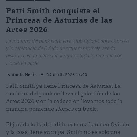
Patti Smith conquista el
Princesa de Asturias de las
Artes 2026
La madrina del punk entra en el club Dylan-Cohen-Scorsese
y la ceremonia de Oviedo de octubre promete velada
histórica. En la redacción llevamos toda la mañana con
Horses en bucle.
29 abril, 2026 16:00
Antonio Nerín
Patti Smith ya tiene Princesa de Asturias. La
madrina del punk se lleva el galardón de las
Artes 2026 y en la redacción llevamos toda la
mañana poniendo
Horses
en bucle.
El jurado lo ha decidido esta mañana en Oviedo
y la cosa tiene su miga: Smith no es solo una