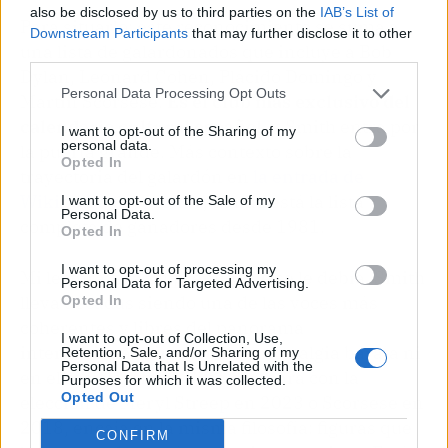
also be disclosed by us to third parties on the
IAB’s List of
Para situarlo: este reconocimiento se suma a
Downstream Participants
that may further disclose it to other
una lista de galardonados que incluye a Bob
third parties.
Dylan, Leonard Cohen, Plácido Domingo y
Personal Data Processing Opt Outs
Martin Scorsese.
Es el club más exclusivo del
calendario cultural español
, y Smith entra por
I want to opt-out of the Sharing of my
personal data.
la puerta grande. Más contexto sobre la
Opted In
trayectoria del galardón en
la entrada de
Wikipedia del premio
, donde está la lista
I want to opt-out of the Sale of my
Personal Data.
completa de ganadores desde 1981.
Opted In
I want to opt-out of processing my
Mi lectura: era un premio que se le debía. Smith
Personal Data for Targeted Advertising.
lleva décadas siendo una de las voces más
Opted In
coherentes y libres del panorama
I want to opt-out of Collection, Use,
internacional, sin caer en la nostalgia barata ni
Retention, Sale, and/or Sharing of my
Personal Data that Is Unrelated with the
en el reciclaje fácil. Si se compara con la
Purposes for which it was collected.
Opted Out
elección de Meryl Streep en 2023 o Scorsese en
2018, encaja en la misma filosofía: figuras que
CONFIRM