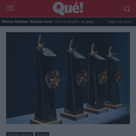
La regulación de influencers en España, en jaque: ...
Viajar con perro en coche e
Últimas Noticias
- Noticias Que!:
Últimas noticias
Cultura