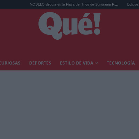
MODELO debuta en la Plaza del Trigo de Sonorama Ri...
Eclipse solar en Cariñena
CURIOSAS
DEPORTES
ESTILO DE VIDA
TECNOLOGÍA