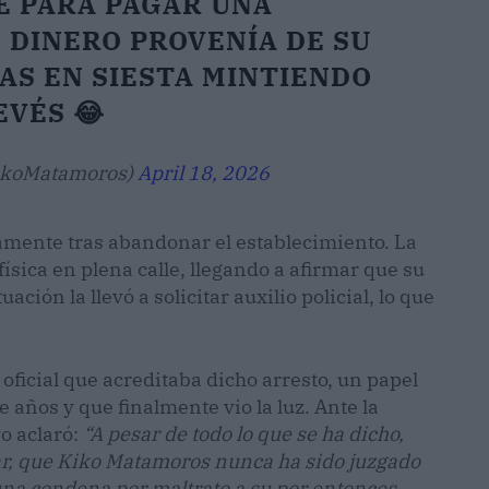
E PARA PAGAR UNA
E DINERO PROVENÍA DE SU
AS EN SIESTA MINTIENDO
EVÉS 😂
ikoMatamoros)
April 18, 2026
amente tras abandonar el establecimiento. La
ísica en plena calle, llegando a afirmar que su
ación la llevó a solicitar auxilio policial, lo que
ficial que acreditaba dicho arresto, un papel
 años y que finalmente vio la luz. Ante la
vo aclaró:
“A pesar de todo lo que se ha dicho,
ar, que Kiko Matamoros nunca ha sido juzgado
una condena por maltrato a su por entonces