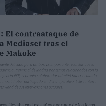
 El contraataque de
 Mediaset tras el
de Makoke
mente delicado para ambos. Es importante recordar que la
a Audiencia Provincial de Madrid por temas relacionados con la
a agencia EFE, el propio colaborador admitió haber ocultado
conoció haber participado en dicha operativa. Este contexto
gresividad de sus intervenciones actuales.
os, llevaba casi tres años apartado de los focos