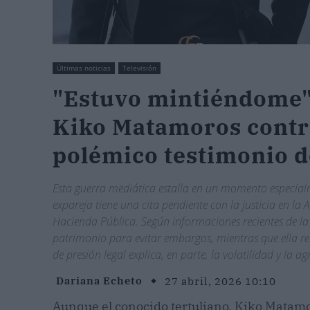
Últimas noticias
Televisión
"Estuvo mintiéndome":
Kiko Matamoros contra
polémico testimonio 
Esta guerra mediática estalla en un momento especial
expareja tiene una cita pendiente con la justicia en l
Hacienda Pública. Según informaciones recientes de l
patrimonio para evitar embargos, mientras que ella re
de presión legal explica, en parte, la volatilidad y la a
Dariana Echeto
27 abril, 2026 10:10
Aunque el conocido tertuliano, Kiko Matamor