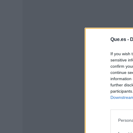
Que.es -
D
If you wish 
sensitive in
P
confirm you
continue se
information 
further disc
participants
Downstream 
Persona