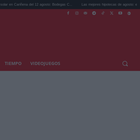
 del 12 agosto: Bodegas C...
Las mejores hipotecas de agosto: el TAE más compet...
TIEMPO
VIDEOJUEGOS