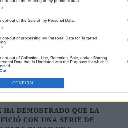
o opt-out of the Sharing of my personal data.
In
o opt-out of the Sale of my Personal Data.
In
 y la detención de Kiko Matamoros
to opt-out of processing my Personal Data for Targeted
ing.
In
nte:
Europa
Press
o opt-out of Collection, Use, Retention, Sale, and/or Sharing
ión llegó cuando se abordó un incidente
ersonal Data that Is Unrelated with the Purposes for which it
lected.
 relató una velada en la desaparecida discoteca
Out
 comenzó, según su versión, cuando un cliente
 él, se enzarzaron, al otro le echaron. Ese día
CONFIRM
ba fuera de sí”
, explicó la modelo.
 SE HA DEMOSTRADO QUE LA
FICIÓ CON UNA SERIE DE