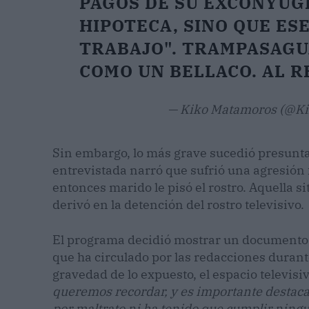
PAGOS DE SU EXCÓNYUG
HIPOTECA, SINO QUE ES
TRABAJO". TRAMPASAGU
COMO UN BELLACO. AL R
— Kiko Matamoros (@K
Sin embargo, lo más grave sucedió presunt
entrevistada narró que sufrió una agresión f
entonces marido le pisó el rostro. Aquella situ
derivó en la detención del rostro televisivo.
El programa decidió mostrar un documento o
que ha circulado por las redacciones durante
gravedad de lo expuesto, el espacio televisi
queremos recordar, y es importante destac
por maltrato ni ha tenido que cumplir ning