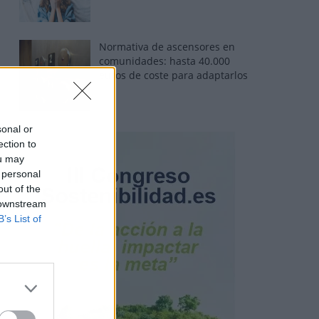
Normativa de ascensores en
comunidades: hasta 40.000
euros de coste para adaptarlos
sonal or
ection to
ou may
 personal
out of the
 downstream
B’s List of