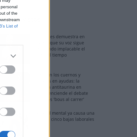
ou may
 personal
out of the
os más vistos
 downstream
B’s List of
Tom Jones demuestra en
Madrid que su voz sigue
desafiando implacable el
paso del tiempo
Fuego en los cuernos y
millones en ayudas: la
rebelión antitaurina en
Alfafar enciende el debate
sobre los 'bous al carrer'
La salud mental ya causa una
de cada cinco bajas laborales