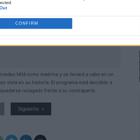
lected.
Out
CONFIRM
rcedes Milá como madrina y se llevará a cabo en un
s vista en su historia. El programa está decidido a
n quedarse rezagado frente a su contraparte.
Siguiente