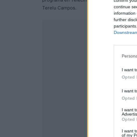
confirm you
continue se
Terelu Campos.
information 
further disc
participants
Downstream 
Persona
I want t
Opted 
I want t
Opted 
I want 
Advertis
Opted 
I want t
of my P