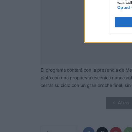
was col
Opted 
El programa contará con la presencia de Me
plató con una propuesta escénica nunca ante
cerrar su ciclo con un gran broche final, si
Atrás