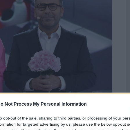
o Not Process My Personal Information
eno en agosto de 2009 y cerca de
750 programas
to opt-out of the sale, sharing to third parties, or processing of your per
nes y sábados, Deluxe se prepara para emitir su último
formation for targeted advertising by us, please use the below opt-out s
 transmisión en vivo conducida por María Patiño y