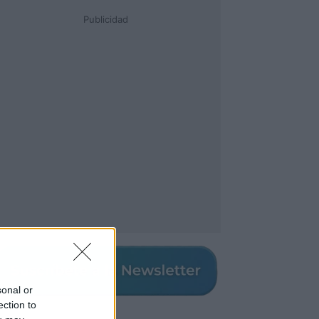
Publicidad
sonal or
ection to