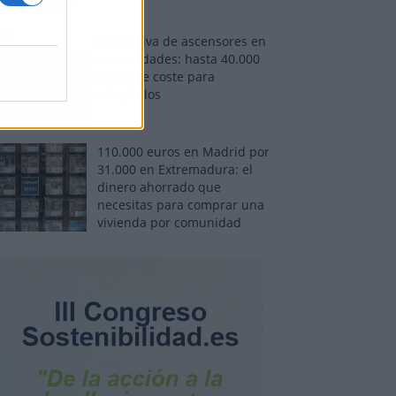
Normativa de ascensores en
comunidades: hasta 40.000
euros de coste para
adaptarlos
110.000 euros en Madrid por
31.000 en Extremadura: el
dinero ahorrado que
necesitas para comprar una
vivienda por comunidad