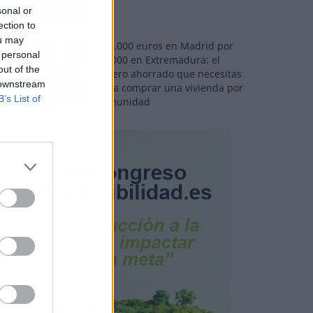
sonal or
ection to
ou may
110.000 euros en Madrid por
 personal
31.000 en Extremadura: el
out of the
dinero ahorrado que necesitas
 downstream
para comprar una vivienda por
B’s List of
comunidad