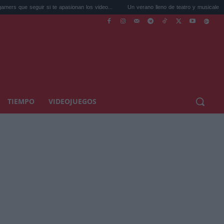
r si te apasionan los video...
Un verano lleno de teatro y musicales: 7 espectácu...
TIEMPO
VIDEOJUEGOS