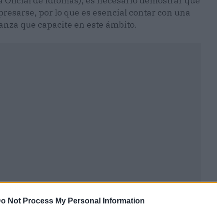
la Oficial de Idiomas), es necesario demostrar que
presarse, por lo que es esencial contar con una
nza que capacite en este ámbito.
ublicidad
o Not Process My Personal Information