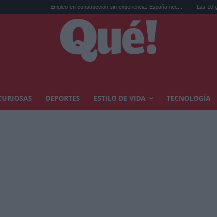
Empleo en construcción sin experiencia: España nec...
Las 10 gamers que segui
CURIOSAS
DEPORTES
ESTILO DE VIDA
TECNOLOGÍA