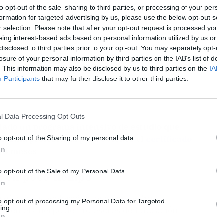
to opt-out of the sale, sharing to third parties, or processing of your per
formation for targeted advertising by us, please use the below opt-out s
r selection. Please note that after your opt-out request is processed y
eing interest-based ads based on personal information utilized by us or
disclosed to third parties prior to your opt-out. You may separately opt-
losure of your personal information by third parties on the IAB’s list of
. This information may also be disclosed by us to third parties on the
IA
Participants
that may further disclose it to other third parties.
l Data Processing Opt Outs
lado un programa intensivo de estudio que
 forma profesional para obtener el
certificado
o opt-out of the Sharing of my personal data.
In
o 4 meses
.
o opt-out of the Sale of my Personal Data.
ez en poco tiempo
In
e efectivo y acelerado, Toya Santa-Cruz,
to opt-out of processing my Personal Data for Targeted
ing.
dad en el Cuerpo de Profesores de Educación
In