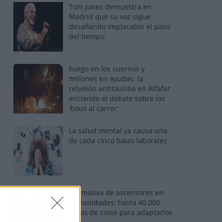
Tom Jones demuestra en
Madrid que su voz sigue
desafiando implacable el paso
del tiempo
Fuego en los cuernos y
millones en ayudas: la
rebelión antitaurina en Alfafar
enciende el debate sobre los
'bous al carrer'
La salud mental ya causa una
de cada cinco bajas laborales
Normativa de ascensores en
comunidades: hasta 40.000
euros de coste para adaptarlos