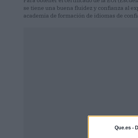
Para obtener el certificado de la EOI (Escue
se tiene una buena fluidez y confianza al ex
academia de formación de idiomas de confia
P
Que.es -
D