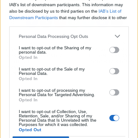
IAB’s list of downstream participants. This information may
also be disclosed by us to third parties on the
IAB’s List of
Downstream Participants
that may further disclose it to other
third parties.
Personal Data Processing Opt Outs
ARTÍCULO ANTERIOR
ARTÍCULO SIGUIENTE
I want to opt-out of the Sharing of my
CÓMO HACER LOS
ESTO ES LO QUE PASA
personal data.
ROSQUETES DE CÁDIZ,
SI COMES AVENA
Opted In
EL DULCE
TODOS LOS DÍAS
TRADICIONAL DE
I want to opt-out of the Sale of my
SEMANA SANTA
Personal Data.
Opted In
I want to opt-out of processing my
Personal Data for Targeted Advertising.
Opted In
I want to opt-out of Collection, Use,
Retention, Sale, and/or Sharing of my
Personal Data that Is Unrelated with the
Purposes for which it was collected.
Opted Out