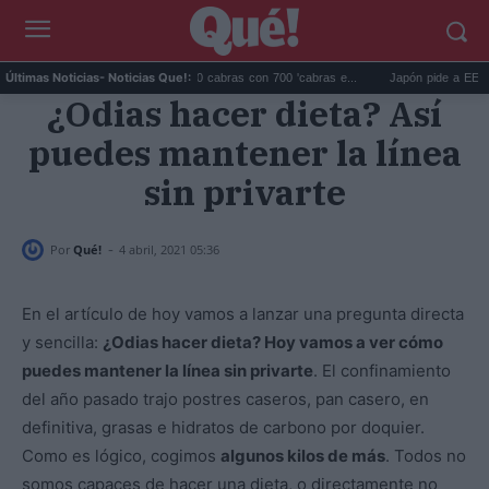
Galápagos eliminó 140.000 cabras con 700 'cabras e...
Japón pide a EEUU que de
Últimas Noticias
- Noticias Que!:
¿Odias hacer dieta? Así
puedes mantener la línea
sin privarte
-
Por
Qué!
4 abril, 2021 05:36
En el artículo de hoy vamos a lanzar una pregunta directa
y sencilla:
¿Odias hacer dieta? Hoy vamos a ver cómo
puedes mantener la línea sin privarte
. El confinamiento
del año pasado trajo postres caseros, pan casero, en
definitiva, grasas e hidratos de carbono por doquier.
Como es lógico, cogimos
algunos kilos de más
. Todos no
somos capaces de hacer una dieta, o directamente no