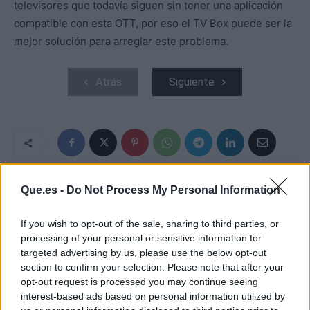
televisores que todavía siguen sin tener una aplicación
compatible con esta OTT, por eso el TV Box puede ser la
mejor solución para arreglar este problema.
Atrás
Siguiente
Que.es -
Do Not Process My Personal Information
ARTÍCULO ANTERIOR
ARTÍCULO SIGUIENTE
QUÉ ES UN ORÁCULO
CÓMO CAMBIAR LA
CONTRASEÑA DEL
If you wish to opt-out of the sale, sharing to third parties, or
ROUTER
processing of your personal or sensitive information for
targeted advertising by us, please use the below opt-out
section to confirm your selection. Please note that after your
opt-out request is processed you may continue seeing
interest-based ads based on personal information utilized by