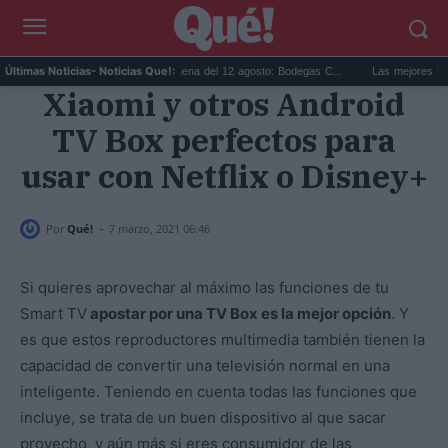
..
Eclipse solar en Cariñena del 12 agosto: Bodegas C...
Las mejores hipotecas
Últimas Noticias
- Noticias Que!:
Xiaomi y otros Android
TV Box perfectos para
usar con Netflix o Disney+
-
Por
Qué!
7 marzo, 2021 06:46
Si quieres aprovechar al máximo las funciones de tu
Smart TV
apostar por una TV Box es la mejor opción
. Y
es que estos reproductores multimedia también tienen la
capacidad de convertir una televisión normal en una
inteligente. Teniendo en cuenta todas las funciones que
incluye, se trata de un buen dispositivo al que sacar
provecho, y aún más si eres consumidor de las