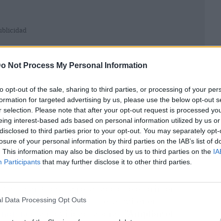
ublicidad
o Not Process My Personal Information
to opt-out of the sale, sharing to third parties, or processing of your per
formation for targeted advertising by us, please use the below opt-out s
r selection. Please note that after your opt-out request is processed y
eing interest-based ads based on personal information utilized by us or
disclosed to third parties prior to your opt-out. You may separately opt-
losure of your personal information by third parties on the IAB’s list of
. This information may also be disclosed by us to third parties on the
IA
Participants
that may further disclose it to other third parties.
val, Joan Clos, ha resaltado que el primer
 de ampliar el mercado del alquiler en
l Data Processing Opt Outs
onomía
o la movilidad laboral.
"Ampliar el