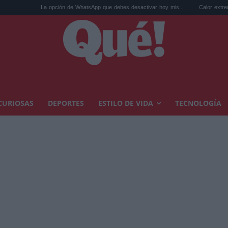
pción de WhatsApp que debes desactivar hoy mis...
Calor extremo y ansiedad: sínto
CURIOSAS
DEPORTES
ESTILO DE VIDA
TECNOLOGÍA