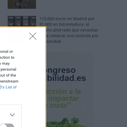
110.000 euros en Madrid por
31.000 en Extremadura: el
dinero ahorrado que necesitas
para comprar una vivienda por
comunidad
sonal or
ection to
ou may
 personal
out of the
 downstream
B’s List of