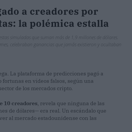
ado a creadores por
as: la polémica estalla
estas simuladas que suman más de 1,9 millones de dólares.
 mes, celebraban ganancias que jamás existieron y ocultaban
ega. La plataforma de predicciones pagó a
fortunas en vídeos falsos, según una
sector de los mercados cripto.
de 10 creadores
, revela que ninguna de las
nes de dólares— era real. Un escándalo que
lver al mercado estadounidense con las