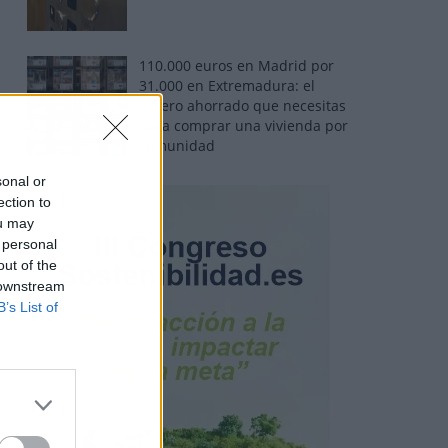
110.000 euros en Madrid por
31.000 en Extremadura: el
dinero ahorrado que necesitas
para comprar una vivienda por
comunidad
sonal or
ection to
ou may
 personal
out of the
 downstream
B’s List of