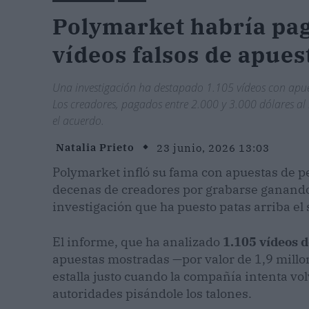
Polymarket habría pag
vídeos falsos de apuest
Una investigación ha destapado 1.105 vídeos con apu
Los creadores, pagados entre 2.000 y 3.000 dólares al
el acuerdo.
Natalia Prieto
23 junio, 2026 13:03
Polymarket infló su fama con apuestas de p
decenas de creadores por grabarse ganando 
investigación que ha puesto patas arriba el 
El informe, que ha analizado
1.105 vídeos 
apuestas mostradas —por valor de 1,9 millo
estalla justo cuando la compañía intenta vo
autoridades pisándole los talones.