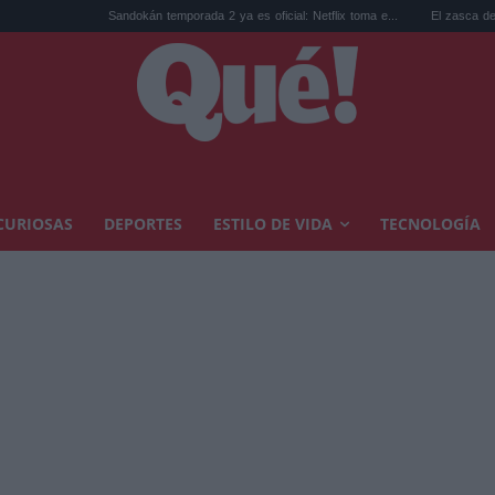
Sandokán temporada 2 ya es oficial: Netflix toma e...
El zasca de Cristina Cast
CURIOSAS
DEPORTES
ESTILO DE VIDA
TECNOLOGÍA