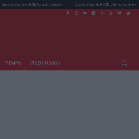
año al SEPE que incendia ...
Eclipse solar: la RSCE pide no ponerle gafas a tu ...
TIEMPO
VIDEOJUEGOS