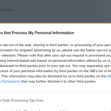
ublicidad
o Not Process My Personal Information
to opt-out of the sale, sharing to third parties, or processing of your per
formation for targeted advertising by us, please use the below opt-out s
r selection. Please note that after your opt-out request is processed y
eing interest-based ads based on personal information utilized by us or
disclosed to third parties prior to your opt-out. You may separately opt-
losure of your personal information by third parties on the IAB’s list of
. This information may also be disclosed by us to third parties on the
IA
Participants
that may further disclose it to other third parties.
omocionaron casi 900.000 dólares en ganancias
as apuestas habrían acumulado pérdidas de más
l Data Processing Opt Outs
ias que jamás ocurrieron. Y no era casualidad: la
ener la ficción.