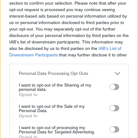
section to confirm your selection. Please note that after your
La prevención lo es todo. Limitar el sol en las
opt-out request is processed you may continue seeing
interest-based ads based on personal information utilized by
horas centrales, usar ropa protectora y aplicar
us or personal information disclosed to third parties prior to
bien un fotoprotector de amplio espectro son los
your opt-out. You may separately opt-out of the further
básicos de toda la vida. Pero ojo:
si tienes
disclosure of your personal information by third parties on the
antecedentes de reacciones fotoalérgicas,
IAB’s list of downstream participants. This information may
revisa la composición de tus protectores y
also be disclosed by us to third parties on the
IAB’s List of
Downstream Participants
that may further disclose it to other
cosméticos
, porque algunos filtros químicos
third parties.
pueden ser justo lo que está irritando tu piel.
También conviene repasar los medicamentos
Personal Data Processing Opt Outs
que tomas durante el verano, porque muchos
I want to opt-out of the Sharing of my
inducen fotosensibilidad. Ante la duda, nada de
personal data.
experimentar: mejor consultar con un
Opted In
alergólogo antes de dejar un tratamiento.
I want to opt-out of the Sale of my
Personal Data.
Opted In
En resumen, la piel avisa. Si un día de playa
termina con un picor que no se te va,
I want to opt-out of processing my
Personal Data for Targeted Advertising.
enrojecimiento raro o ampollas que no habías
Opted In