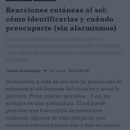
Reacciones cutáneas al sol:
cómo identificarlas y cuándo
preocuparte (sin alarmismos)
No todo es quemadura: hay urticarias, eccemes y
reacciones alérgicas que aparecen con el sol. Te contamos
cómo diferenciarlas y qué hacer si te sale una erupción rara
en la playa.
22 junio, 2026 09:58
Isabel Rodríguez
Reconócelo: a más de uno nos ha pasado eso de
echarnos al sol después del invierno y notar la
piel rara. Picor, rojeces, granitos... Y no, no
siempre es una quemadura. El sol puede
provocar una buena lista de reacciones
cutáneas, algunas de ellas alérgicas, que
conviene conocer porque van a más en cuanto