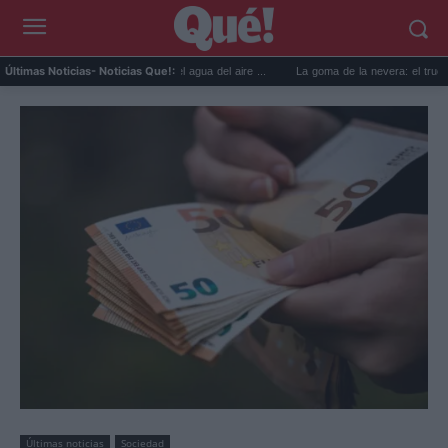
prácticos para reutilizar el agua del aire ...
La goma de la nevera: el truco del papel 
Últimas Noticias
- Noticias Que!:
Últimas noticias
Sociedad