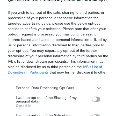
If you wish to opt-out of the sale, sharing to third parties, or
processing of your personal or sensitive information for
targeted advertising by us, please use the below opt-out
section to confirm your selection. Please note that after your
opt-out request is processed you may continue seeing
La verdadera angustia no es no ganar 87.900
interest-based ads based on personal information utilized by
euros, sino sentir que con lo que ganas apenas
us or personal information disclosed to third parties prior to
your opt-out. You may separately opt-out of the further
llegas a fin de mes.
Aquí es donde la economía
disclosure of your personal information by third parties on the
toca la
salud
mental. Ansiedad, insomnio,
IAB’s list of downstream participants. This information may
sensación de estancamiento... en la redacción
also be disclosed by us to third parties on the
IAB’s List of
lo vemos cada día: la precariedad económica es
Downstream Participants
that may further disclose it to other
el mayor factor de estrés para los menores de
third parties.
35.
Personal Data Processing Opt Outs
EL VERDADERO DRAMA NO
I want to opt-out of the Sharing of my
personal data.
ES QUE LA FELICIDAD
Opted In
CUESTE 87.900 EUROS, SINO
I want to opt-out of the Sale of my