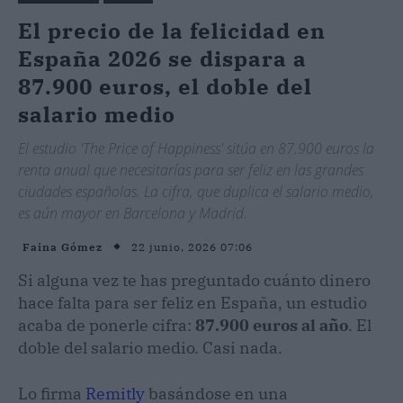
El precio de la felicidad en
España 2026 se dispara a
87.900 euros, el doble del
salario medio
El estudio 'The Price of Happiness' sitúa en 87.900 euros la
renta anual que necesitarías para ser feliz en las grandes
ciudades españolas. La cifra, que duplica el salario medio,
es aún mayor en Barcelona y Madrid.
22 junio, 2026 07:06
Faina Gómez
Si alguna vez te has preguntado cuánto dinero
hace falta para ser feliz en España, un estudio
acaba de ponerle cifra:
87.900 euros al año
. El
doble del salario medio. Casi nada.
Lo firma
Remitly
basándose en una