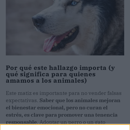
Por qué este hallazgo importa (y
qué significa para quienes
amamos a los animales)
Este matiz es importante para no vender falsas
expectativas.
Saber que los animales mejoran
el bienestar emocional, pero no curan el
estrés, es clave para promover una tenencia
responsable
. Adoptar un perro o un gato
pensando que solucionará una ansiedad