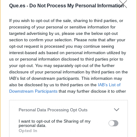
Que.es -
Do Not Process My Personal Information
profunda puede llevar a frustraciones y, en el
peor de los casos, al abandono.
If you wish to opt-out of the sale, sharing to third parties, or
processing of your personal or sensitive information for
En cambio, reconocer su capacidad para alegrar
targeted advertising by us, please use the below opt-out
los momentos cotidianos da argumentos sólidos
section to confirm your selection. Please note that after your
a las campañas de adopción. De hecho,
opt-out request is processed you may continue seeing
organizaciones como la Fundación Affinity
interest-based ads based on personal information utilized by
us or personal information disclosed to third parties prior to
llevan años recopilando testimonios de familias
your opt-out. You may separately opt-out of the further
que han visto transformada su rutina tras
disclosure of your personal information by third parties on the
adoptar. Este estudio holandés pone cifras a
IAB’s list of downstream participants. This information may
una realidad que millones de humanos
also be disclosed by us to third parties on the
IAB’s List of
perrunos y gatunos ya intuían:
la compañía
Downstream Participants
that may further disclose it to other
third parties.
peluda es un potente generador de emociones
positivas en el día a día
.
Personal Data Processing Opt Outs
Lo que no puede sustituir un animal es el
I want to opt-out of the Sharing of my
personal data.
acompañamiento profesional en
salud
mental.
Opted In