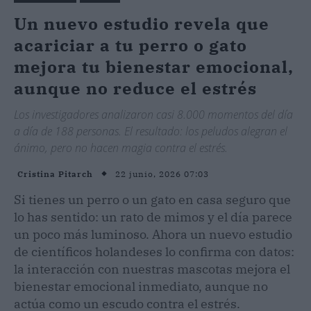
Un nuevo estudio revela que
acariciar a tu perro o gato
mejora tu bienestar emocional,
aunque no reduce el estrés
Los investigadores analizaron casi 8.000 momentos del día
a día de 188 personas. El resultado: los peludos alegran el
ánimo, pero no hacen magia contra el estrés.
22 junio, 2026 07:03
Cristina Pitarch
Si tienes un perro o un gato en casa seguro que
lo has sentido: un rato de mimos y el día parece
un poco más luminoso. Ahora un nuevo estudio
de científicos holandeses lo confirma con datos:
la interacción con nuestras mascotas mejora el
bienestar emocional inmediato, aunque no
actúa como un escudo contra el estrés.