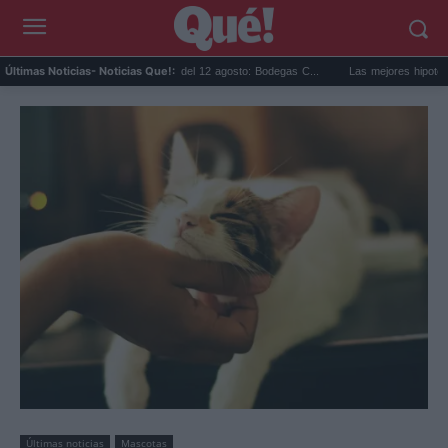
Eclipse solar en Cariñena del 12 agosto: Bodegas C...
Las mejores hipotecas de ago
Últimas Noticias
- Noticias Que!:
Últimas noticias
Mascotas