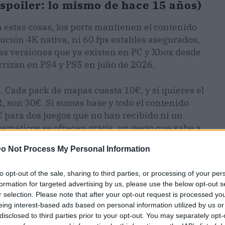
(spoiler: lo mismo de hace 15 años)
a estas cosas, los ports mantienen el contenido
olución 4K nativa, ni 60 fps estables asegurados,
as versiones que ya existen en PC y Xbox desde
rizan en PS4 y PS5 en julio de 2026.
 Cada pack de mapas cuesta 10€, y si quieres el
 son 30€. Si sumas base y todo el contenido
€ para dos juegos que no han recibido ni un
osméticos se ofrecen gratis, un gesto que sabe a
o Not Process My Personal Information
to opt-out of the sale, sharing to third parties, or processing of your per
formation for targeted advertising by us, please use the below opt-out s
r selection. Please note that after your opt-out request is processed y
eing interest-based ads based on personal information utilized by us or
disclosed to third parties prior to your opt-out. You may separately opt-