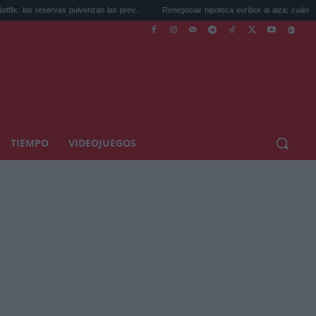
vas pulverizan las prev...
Renegociar hipoteca euríbor al alza: cuánto puedes...
TIEMPO
VIDEOJUEGOS