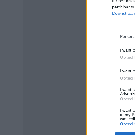
further disc
participants
Downstream 
Persona
I want t
P
Opted 
I want t
Opted 
I want 
Advertis
Opted 
I want t
of my P
was col
Opted 