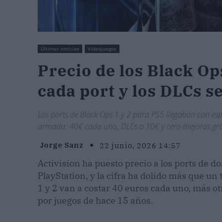
Últimas noticias
Videojuegos
Precio de los Black Op
cada port y los DLCs s
Los ports de Black Ops 1 y 2 para PS5 llegaban con e
armada: 40€ cada uno, DLCs a 10€ y cero mejoras gráfica
Jorge Sanz
22 junio, 2026 14:57
Activision ha puesto precio a los ports de 
PlayStation, y la cifra ha dolido más que un
1 y 2 van a costar 40 euros cada uno, más ot
por juegos de hace 15 años.