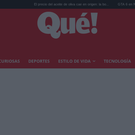
El precio del aceite de oliva cae en origen: la bo...
GTA 6 en Netflix: las reser
CURIOSAS
DEPORTES
ESTILO DE VIDA
TECNOLOGÍA