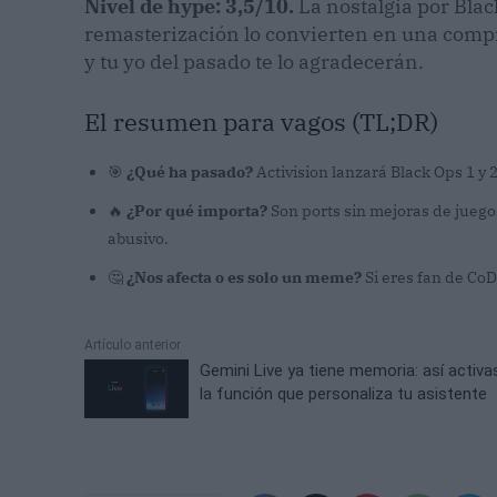
Nivel de hype: 3,5/10.
La nostalgia por Black 
remasterización lo convierten en una compra d
y tu yo del pasado te lo agradecerán.
El resumen para vagos (TL;DR)
🎯
¿Qué ha pasado?
Activision lanzará Black Ops 1 y 
🔥
¿Por qué importa?
Son ports sin mejoras de juegos
abusivo.
🤔
¿Nos afecta o es solo un meme?
Si eres fan de CoD 
Artículo anterior
Gemini Live ya tiene memoria: así activa
la función que personaliza tu asistente