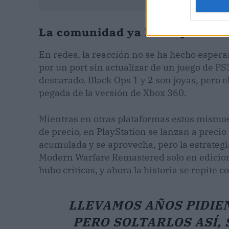
La comunidad ya ha empezado a
En redes, la reacción no se ha hecho esperar
por un port sin actualizar de un juego de PS
descarado. Black Ops 1 y 2 son joyas, pero e
pegada de la versión de Xbox 360.
Mientras en otras plataformas estos mismos
de precio, en PlayStation se lanzan a precio
acumulada y se aprovecha, pero la estrateg
Modern Warfare Remastered solo en edicion
hubo críticas, y ahora la historia se repite 
LLEVAMOS AÑOS PIDIEN
PERO SOLTARLOS ASÍ, 