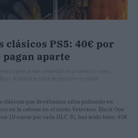
s clásicos PS5: 40€ por
e pagan aparte
speranza pero se han convertido en un atraco a mano
s. Activision se cubre de gloria (no es ironía).
dos clásicos que llevábamos años pidiendo en
 tiro en la cabeza en el modo Veterano. Black Ops
ros 10 euros por cada DLC. Sí, has leído bien: 40€