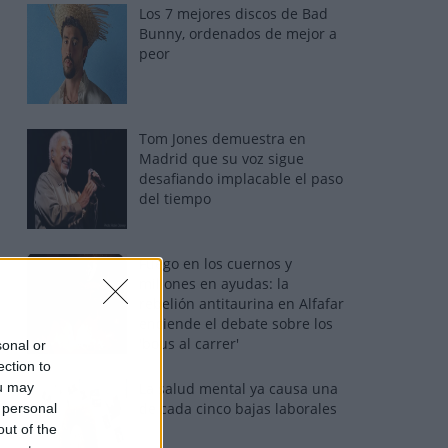
Los 7 mejores discos de Bad
Bunny, ordenados de mejor a
peor
Tom Jones demuestra en
Madrid que su voz sigue
desafiando implacable el paso
del tiempo
Fuego en los cuernos y
millones en ayudas: la
rebelión antitaurina en Alfafar
enciende el debate sobre los
'bous al carrer'
sonal or
ection to
ou may
La salud mental ya causa una
de cada cinco bajas laborales
 personal
out of the