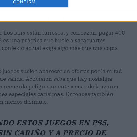
CONFIRM
 sacar las antorchas
. Los fans están furiosos, y con razón: pagar 40€
3 es una práctica que huele a sacacuartos
l contexto actual exige algo más que una copia
 juegos suelen aparecer en ofertas por la mitad
 de salida. Activision sabe que hay nostalgia
ia recuerda peligrosamente a cuando lanzaron
es especiales carísimas. Entonces también
con menos disimulo.
DO ESTOS JUEGOS EN PS5,
SIN CARIÑO Y A PRECIO DE