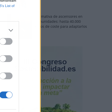
 downstream
B’s List of
Normativa de ascensores en
comunidades: hasta 40.000
euros de coste para adaptarlos