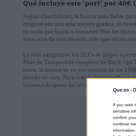
Qué incluye este 'port' por 40€ 
Según CharlieIntel, la fuente más fiable par
original sin una sola mejora gráfica, ni res
ni nada que huela a remaster. Son las mism
hace más de una década, solo que ahora ater
Lo más sangrante: los DLCs se pagan aparte.
Pase de Temporada completo de Black Ops 2,
extra, la broma se va por encima de los 100
lavado de cara. Para colmo, los camuflajes c
limosna después del atraco.
Que.es -
D
If you wish 
sensitive in
confirm you
continue se
information 