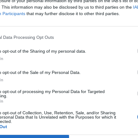
losure of your personal information by third parties on the IAB’s list of
. This information may also be disclosed by us to third parties on the
IA
Participants
that may further disclose it to other third parties.
l Data Processing Opt Outs
o opt-out of the Sharing of my personal data.
ublicidad
In
o opt-out of the Sale of my Personal Data.
In
to opt-out of processing my Personal Data for Targeted
ing.
In
o opt-out of Collection, Use, Retention, Sale, and/or Sharing
ersonal Data that Is Unrelated with the Purposes for which it
lected.
Out