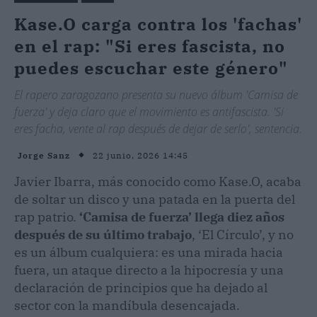
Kase.O carga contra los 'fachas'
en el rap: "Si eres fascista, no
puedes escuchar este género"
El rapero zaragozano presenta su nuevo álbum 'Camisa de
fuerza' y deja claro que el movimiento es antifascista. 'Si
eres facha, vente al rap después de dejar de serlo', sentencia.
22 junio, 2026 14:45
Jorge Sanz
Javier Ibarra, más conocido como Kase.O, acaba
de soltar un disco y una patada en la puerta del
rap patrio.
‘Camisa de fuerza’ llega diez años
después de su último trabajo
, ‘El Círculo’, y no
es un álbum cualquiera: es una mirada hacia
fuera, un ataque directo a la hipocresía y una
declaración de principios que ha dejado al
sector con la mandíbula desencajada.