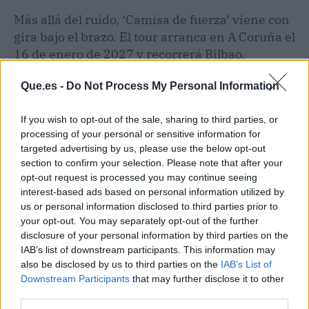
Más allá del ruido, ‘Camisa de fuerza’ viene con
gira bajo el brazo. El tour arranca en A Coruña el
16 de enero de 2027 y recorrerá Bilbao,
Barcelona, Valencia, Sevilla, Madrid y Granada,
Que.es -
Do Not Process My Personal Information
entre otras. Puedes consultar las fechas en la
web oficial del artista
. Un directo que promete
If you wish to opt-out of the sale, sharing to third parties, or
ser una catarsis colectiva.
processing of your personal or sensitive information for
targeted advertising by us, please use the below opt-out
Al final, lo que Kase.O ha puesto sobre la mesa
section to confirm your selection. Please note that after your
va más allá de un disco: es una defensa del rap
opt-out request is processed you may continue seeing
como espacio político. ¿Excluyente?
interest-based ads based on personal information utilized by
us or personal information disclosed to third parties prior to
Probablemente. ¿Necesario para preservar su
your opt-out. You may separately opt-out of the further
identidad? Ni idea. Pero que un peso pesado del
disclosure of your personal information by third parties on the
género lo diga alto y claro, en pleno 2026, no es
IAB’s list of downstream participants. This information may
ninguna tontería.
also be disclosed by us to third parties on the
IAB’s List of
Downstream Participants
that may further disclose it to other
third parties.
El resumen para vagos (TL;DR)