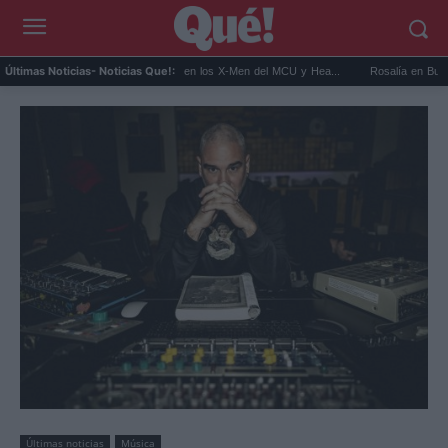
Kit Connor será Cíclope en los X-Men del MCU y Hea...
Rosalía en Buenos Aires:
Últimas Noticias
- Noticias Que!:
Últimas noticias
Música