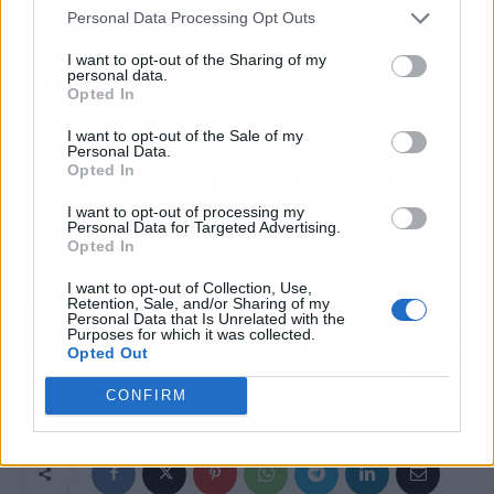
Personal Data Processing Opt Outs
🎯
¿Qué ha pasado?
Kase.O ha vuelto con un disco tras diez
años y ha sentenciado que el rap es incompatible con el
I want to opt-out of the Sharing of my
personal data.
fascismo.
Opted In
🔥
¿Por qué importa?
Porque es la voz más autorizada del rap
I want to opt-out of the Sale of my
español cerrando filas contra la deriva de derecha en el género.
Personal Data.
Opted In
🤔
¿Nos afecta o es solo un meme?
Si eres fan del rap, te obliga
a mojarte; si no, es un buen motivo para escuchar el disco y
I want to opt-out of processing my
Personal Data for Targeted Advertising.
debatir en el grupo de WhatsApp.
Opted In
I want to opt-out of Collection, Use,
Artículo anterior
Artículo siguiente
Retention, Sale, and/or Sharing of my
Personal Data that Is Unrelated with the
El Supremo condena a
Novedades de Android
Purposes for which it was collected.
Ábalos a 24 años y a
17: 7 funciones que no
Opted Out
Koldo a 19 por el 'caso
vas a parar de usar (App
mascarillas'
Bubbles, gaming y más)
CONFIRM