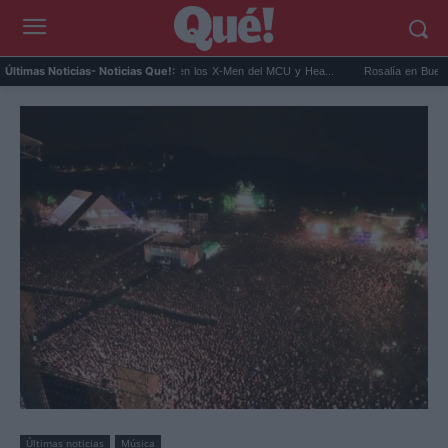
Kit Connor será Cíclope en los X-Men del MCU y Hea...
Rosalía en Buenos Aires: d
Últimas Noticias
- Noticias Que!:
Últimas noticias
Música