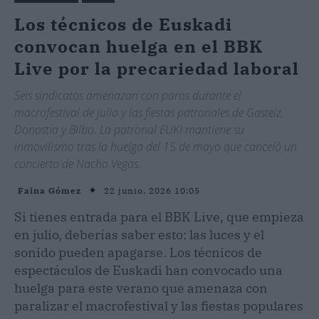
Los técnicos de Euskadi
convocan huelga en el BBK
Live por la precariedad laboral
Seis sindicatos amenazan con paros durante el
macrofestival de julio y las fiestas patronales de Gasteiz,
Donostia y Bilbo. La patronal EUKI mantiene su
inmovilismo tras la huelga del 15 de mayo que canceló un
concierto de Nacho Vegas.
22 junio, 2026 10:05
Faina Gómez
Si tienes entrada para el BBK Live, que empieza
en julio, deberías saber esto: las luces y el
sonido pueden apagarse. Los técnicos de
espectáculos de Euskadi han convocado una
huelga para este verano que amenaza con
paralizar el macrofestival y las fiestas populares