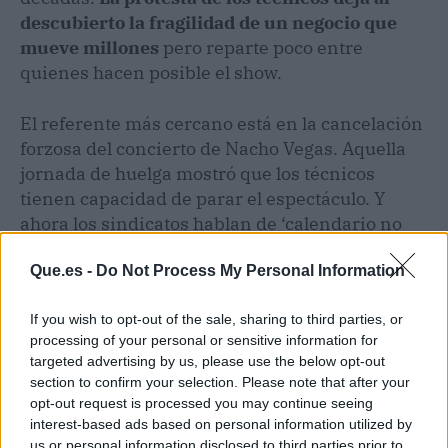
descubierto la fragilidad de un negocio que
mueve millones
pero reparte poco entre
quienes hacen posible el show.
El referente más cercano está en la cancelación
forzosa del concierto de Nacho Vegas. Aquella
jornada de huelga mostró que los técnicos
tienen capacidad de parar el espectáculo. Y
ahora los sindicatos hablan de ‘calendario no
definido en julio’ y de fechas por concretar
Que.es -
Do Not Process My Personal Information
durante las fiestas patronales. Sin acuerdo, el
sonido puede no llegar al monte Kobetamendi.
If you wish to opt-out of the sale, sharing to third parties, or
processing of your personal or sensitive information for
La parte más sangrante, según el colectivo, es
targeted advertising by us, please use the below opt-out
que
la patronal ni siquiera se sienta con
section to confirm your selection. Please note that after your
voluntad real de negociar
. Los técnicos la
opt-out request is processed you may continue seeing
acusan de ‘vendehúmos’ y de faltarles al
interest-based ads based on personal information utilized by
us or personal information disclosed to third parties prior to