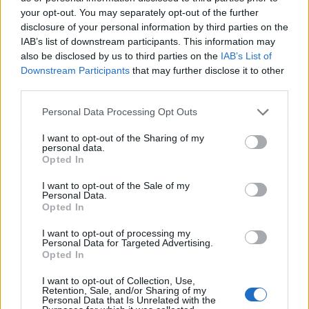
respeto con propuestas que perpetúan la
your opt-out. You may separately opt-out of the further
inestabilidad. Si la empresa no mueve ficha, los
disclosure of your personal information by third parties on the
paros van a seguir. Y tranquilo: no es un drama
IAB’s list of downstream participants. This information may
apocalíptico, pero sí un aviso de que la fiesta, si
also be disclosed by us to third parties on the
IAB’s List of
no es sostenible para todos, tiene los días
Downstream Participants
that may further disclose it to other
third parties.
contados.
Personal Data Processing Opt Outs
En resumen (para tu bolsillo y tu salud
I want to opt-out of the Sharing of my
mental)
personal data.
Opted In
💸
¿Qué ha cambiado?
Seis sindicatos han convocado huelga de
I want to opt-out of the Sale of my
técnicos en el BBK Live y en las fiestas patronales de las tres
Personal Data.
Opted In
capitales vascas.
👥
¿A quién afecta exactamente?
A los trabajadores del sector
I want to opt-out of processing my
Personal Data for Targeted Advertising.
de eventos —y, si los paros se confirman, a quienes tengan
Opted In
entrada para el BBK Live o quieran disfrutar de la Aste Nagusi.
I want to opt-out of Collection, Use,
✅
¿Qué puedes hacer al respecto?
Estate atento a la
Retention, Sale, and/or Sharing of my
Personal Data that Is Unrelated with the
confirmación de fechas; si la huelga se mantiene, el festival