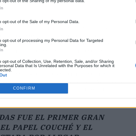
o opt-out of the Sharing of my personal data.
In
o opt-out of the Sale of my Personal Data.
a!
defendió la decisión: la exclusiva de Belén
In
e. Sin embargo, Kiko Matamoros apuntó
to opt-out of processing my Personal Data for Targeted
 Pombo se retransmitió en streaming, lo que pudo
ing.
, que en plena era del directo en redes, lo
In
o opt-out of Collection, Use, Retention, Sale, and/or Sharing
ersonal Data that Is Unrelated with the Purposes for which it
lected.
ió del todo. Belén Esteban, en más de una
Out
 versión de que la influencer no había vendido su
 vendió su boda porque sí lo hiciste, cariño', le
CONFIRM
DAS FUE EL PRIMER GRAN
EL PAPEL COUCHÉ Y EL