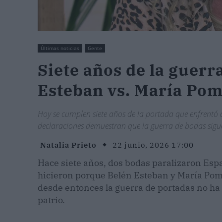
Últimas noticias
Gente
Siete años de la guerr
Esteban vs. María Pom
Hoy se cumplen siete años de la portada que enfrentó a 
declaraciones demuestran que la guerra de bodas sigue
Natalia Prieto
22 junio, 2026 17:00
Hace siete años, dos bodas paralizaron Espa
hicieron porque Belén Esteban y María Po
desde entonces la guerra de portadas no ha
patrio.