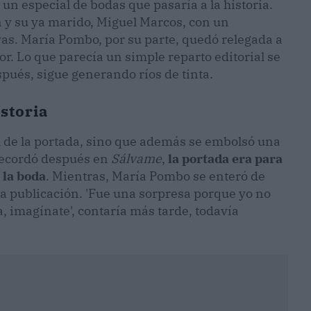
 un especial de bodas que pasaría a la historia.
n y su ya marido, Miguel Marcos, con un
vas. María Pombo, por su parte, quedó relegada a
. Lo que parecía un simple reparto editorial se
spués, sigue generando ríos de tinta.
istoria
l de la portada, sino que además se embolsó una
 recordó después en
Sálvame
,
la portada era para
 la boda
. Mientras, María Pombo se enteró de
la publicación. 'Fue una sorpresa porque yo no
, imagínate', contaría más tarde, todavía