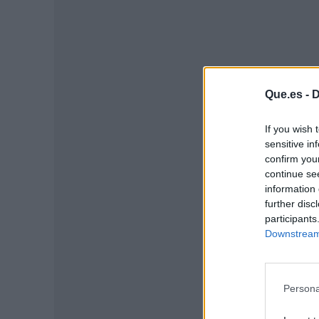
Que.es -
D
If you wish 
sensitive in
P
confirm you
continue se
information 
further disc
participants
Downstream 
Persona