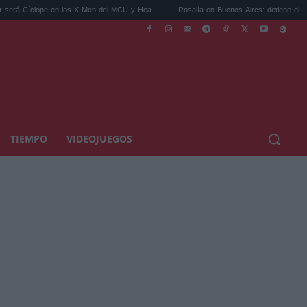
en los X-Men del MCU y Hea...
Rosalía en Buenos Aires: detiene el tráfico y se s...
TIEMPO
VIDEOJUEGOS