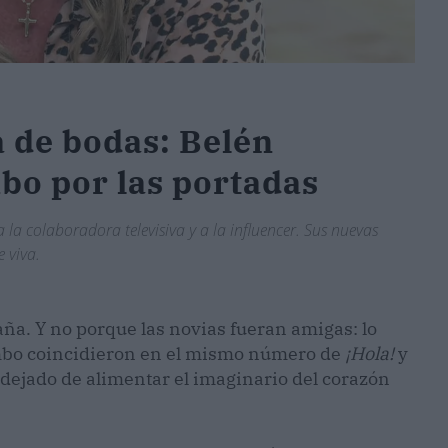
a de bodas: Belén
bo por las portadas
la colaboradora televisiva y a la influencer. Sus nuevas
 viva.
ña. Y no porque las novias fueran amigas: lo
mbo coincidieron en el mismo número de
¡Hola!
y
 dejado de alimentar el imaginario del corazón