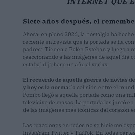
INTERNET QUE E
Siete años después, el remember
Ahora, en pleno 2026, la nostalgia ha hecho 
reciente entrevista que la portada se ha con
padres: 'Tienen a Belén Esteban y luego a mí
reaccionando a las imágenes de aquel día co
estaba', dijo hace un año al verlas.
El recuerdo de aquella guerra de novias d
y hoy es la norma
: la colisión entre el mun
Pombo llegó a aquella portada como una in
televisivo de masas. La portada las juntó e
de las imágenes más icónicas del corazón e
Las reacciones en redes no se hicieron esp
Instagram Twitter y TikTok. En todas part