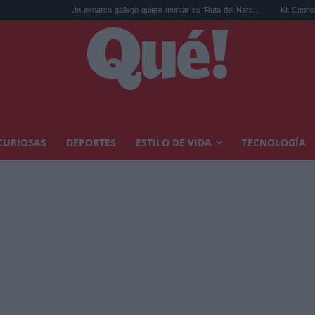
Un exnarco gallego quiere montar su 'Ruta del Narc...
Kit Connor será Cíclope 
CURIOSAS
DEPORTES
ESTILO DE VIDA
TECNOLOGÍA