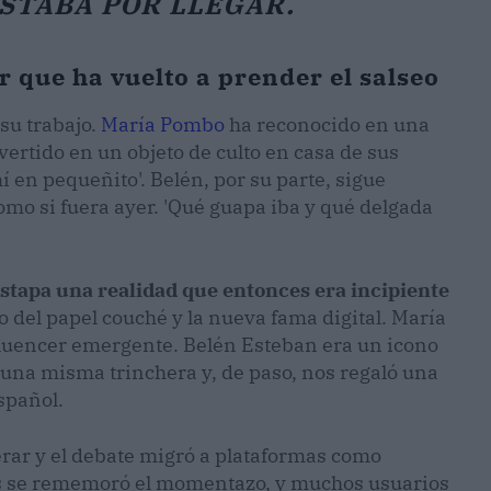
STABA POR LLEGAR.
 que ha vuelto a prender el salseo
su trabajo.
María Pombo
ha reconocido en una
vertido en un objeto de culto en casa de sus
 en pequeñito'. Belén, por su parte, sigue
mo si fuera ayer. 'Qué guapa iba y qué delgada
estapa una realidad que entonces era incipiente
do del papel couché y la nueva fama digital. María
fluencer emergente. Belén Esteban era un icono
n una misma trinchera y, de paso, nos regaló una
spañol.
erar y el debate migró a plataformas como
es se rememoró el momentazo, y muchos usuarios