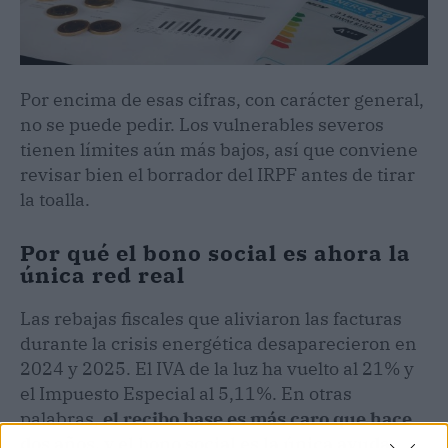
Por encima de esas cifras, con carácter general,
no se puede pedir. Los vulnerables severos
tienen límites aún más bajos, así que conviene
revisar bien el borrador del IRPF antes de tirar
la toalla.
Por qué el bono social es ahora la
única red real
Las rebajas fiscales que aliviaron las facturas
durante la crisis energética desaparecieron en
2024 y 2025. El IVA de la luz ha vuelto al 21% y
el Impuesto Especial al 5,11%. En otras
palabras,
el recibo base es más caro que hace
dos años, y el bono social es la única ayuda