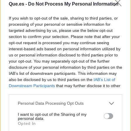
Que.es -
Do Not Process My Personal Information
directa que queda
.
If you wish to opt-out of the sale, sharing to third parties, or
No es perfecto —los umbrales de renta dejan
processing of your personal or sensitive information for
fuera a muchos hogares que también lo pasan
targeted advertising by us, please use the below opt-out
mal— pero es el freno más eficaz contra la
section to confirm your selection. Please note that after your
pobreza energética. Sin él, miles de familias se
opt-out request is processed you may continue seeing
interest-based ads based on personal information utilized by
quedarían sin poder encender el ventilador o la
us or personal information disclosed to third parties prior to
nevera en pleno agosto.
your opt-out. You may separately opt-out of the further
disclosure of your personal information by third parties on the
📅 Dónde y cuándo
IAB’s list of downstream participants. This information may
also be disclosed by us to third parties on the
IAB’s List of
Downstream Participants
that may further disclose it to other
Plazo:
No hay fecha de cierre. Puedes solicitarlo en cualquier
third parties.
momento del año.
Quién puede pedirlo:
Personas con rentas bajas que tengan
Personal Data Processing Opt Outs
contratado el suministro en PVPC y potencia ≤10 kW. Hay dos
I want to opt-out of the Sharing of my
niveles según ingresos.
personal data.
Opted In
Cuánto:
Descuento del 42,5% para vulnerables y del 57,5%