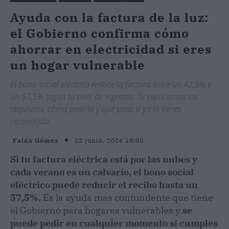
Ayuda con la factura de la luz:
el Gobierno confirma cómo
ahorrar en electricidad si eres
un hogar vulnerable
El bono social eléctrico reduce la factura entre un 42,5% y
un 57,5% según tu nivel de ingresos. Te explicamos los
requisitos, cómo pedirlo y qué pasa si ya lo tienes
reconocido.
22 junio, 2026 18:00
Faina Gómez
Si tu factura eléctrica está por las nubes y
cada verano es un calvario, el bono social
eléctrico puede reducir el recibo hasta un
57,5%.
Es la ayuda más contundente que tiene
el Gobierno para hogares vulnerables y
se
puede pedir en cualquier momento si cumples