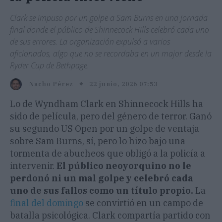
Clark se impuso por un golpe a Sam Burns en una jornada
final donde el público de Shinnecock Hills celebró cada uno
de sus errores. La organización expulsó a varios
aficionados, algo que no se recordaba en un major desde la
Ryder Cup de Bethpage.
22 junio, 2026 07:53
Nacho Pérez
Lo de Wyndham Clark en Shinnecock Hills ha
sido de película, pero del género de terror. Ganó
su segundo US Open por un golpe de ventaja
sobre Sam Burns, sí, pero lo hizo bajo una
tormenta de abucheos que obligó a la policía a
intervenir.
El público neoyorquino no le
perdonó ni un mal golpe y celebró cada
uno de sus fallos como un título propio.
La
final del domingo
se convirtió en un campo de
batalla psicológica. Clark compartía partido con