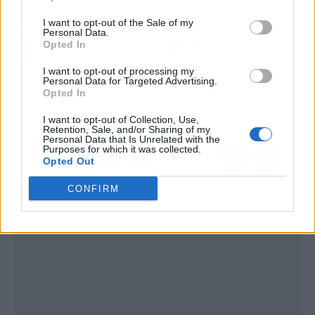
I want to opt-out of the Sale of my
Artículo anterior
Artículo siguiente
Personal Data.
Opted In
AEMET activa un aviso
El agricultor chino que
especial por ola de calor:
construye submarinos
I want to opt-out of processing my
hasta 42°C en amplias
caseros: su último
Personal Data for Targeted Advertising.
zonas de España
invento pesa 5
Opted In
toneladas y funciona
I want to opt-out of Collection, Use,
Retention, Sale, and/or Sharing of my
Personal Data that Is Unrelated with the
Purposes for which it was collected.
Opted Out
CONFIRM