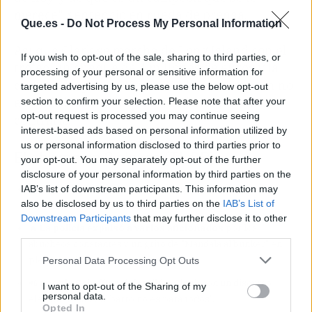
merece", sentenció en rueda de prensa.
Que.es -
Do Not Process My Personal Information
Así que Clark se marcha de Long Island con el
If you wish to opt-out of the sale, sharing to third parties, or
trofeo, un cheque de 4 millones de euros y la
processing of your personal or sensitive information for
certeza de que, en Nueva York, ser campeón no
targeted advertising by us, please use the below opt-out
es sinónimo de ser querido. Si acaso, todo lo
section to confirm your selection. Please note that after your
opt-out request is processed you may continue seeing
contrario.
interest-based ads based on personal information utilized by
us or personal information disclosed to third parties prior to
El chisme en 3 claves (TL;DR)
your opt-out. You may separately opt-out of the further
disclosure of your personal information by third parties on the
IAB’s list of downstream participants. This information may
👀
Wyndham Clark ganó su segundo US Open
con un
also be disclosed by us to third parties on the
IAB’s List of
golpe de renta sobre Sam Burns en Shinnecock Hills.
Downstream Participants
that may further disclose it to other
🔥
La policía expulsó a varios aficionados
por los
third parties.
abucheos constantes y un grito de "Mándala al bunker" en
plena acción.
Personal Data Processing Opt Outs
📲
Scottie Scheffler defendió a Clark
con un discurso
I want to opt-out of the Sharing of my
personal data.
elegante: "Bajar al barro no es para todos".
Opted In