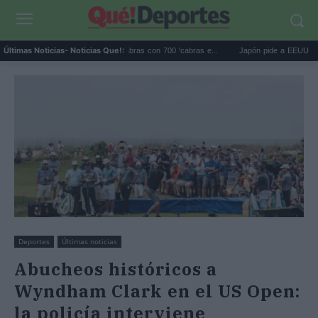
alápagos eliminó 140.000 cabras con 700 'cabras e...
Japón pide a EEUU que deje 
Últimas Noticias
- Noticias Que!:
Deportes
Últimas noticias
Abucheos históricos a
Wyndham Clark en el US Open:
la policía interviene