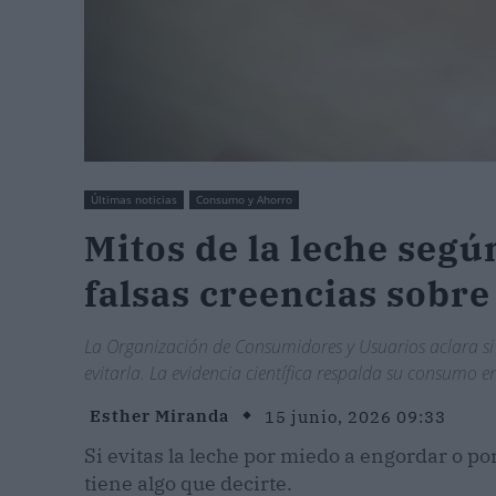
Últimas noticias
Consumo y Ahorro
Mitos de la leche seg
falsas creencias sobre
La Organización de Consumidores y Usuarios aclara si l
evitarla. La evidencia científica respalda su consumo e
Esther Miranda
15 junio, 2026 09:33
Si evitas la leche por miedo a engordar o po
tiene algo que decirte.