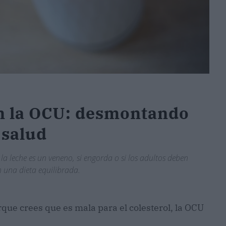
ún la OCU: desmontando
 salud
a leche es un veneno, si engorda o si los adultos deben
n una dieta equilibrada.
rque crees que es mala para el colesterol, la OCU