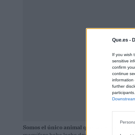
P
Que.es -
D
If you wish 
sensitive in
confirm you
continue se
information 
further disc
participants
Downstream 
Persona
Somos el único animal que la consume en l
mamífero bebe leche después del destete, B