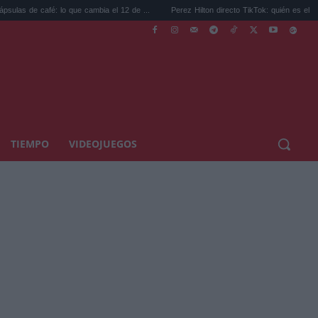
: lo que cambia el 12 de ...
Perez Hilton directo TikTok: quién es el bloguero ...
TIEMPO
VIDEOJUEGOS