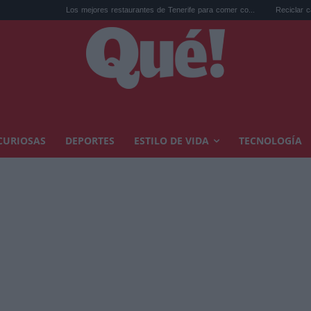
Los mejores restaurantes de Tenerife para comer co...
Reciclar cápsulas de café
CURIOSAS
DEPORTES
ESTILO DE VIDA
TECNOLOGÍA