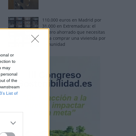
110.000 euros en Madrid por
31.000 en Extremadura: el
dinero ahorrado que necesitas
para comprar una vivienda por
comunidad
sonal or
ection to
ou may
 personal
out of the
 downstream
B’s List of