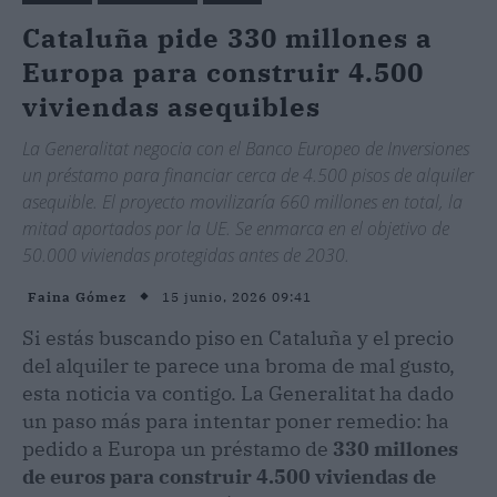
Cataluña pide 330 millones a
Europa para construir 4.500
viviendas asequibles
La Generalitat negocia con el Banco Europeo de Inversiones
un préstamo para financiar cerca de 4.500 pisos de alquiler
asequible. El proyecto movilizaría 660 millones en total, la
mitad aportados por la UE. Se enmarca en el objetivo de
50.000 viviendas protegidas antes de 2030.
15 junio, 2026 09:41
Faina Gómez
Si estás buscando piso en Cataluña y el precio
del alquiler te parece una broma de mal gusto,
esta noticia va contigo. La Generalitat ha dado
un paso más para intentar poner remedio: ha
pedido a Europa un préstamo de
330 millones
de euros para construir 4.500 viviendas de