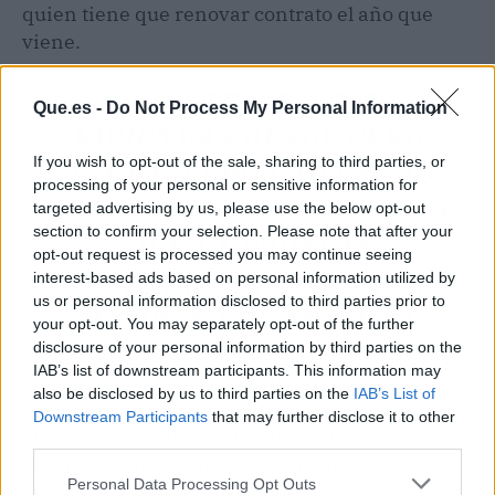
quien tiene que renovar contrato el año que
viene.
CONSTRUIR 4.500
Que.es -
Do Not Process My Personal Information
VIVIENDAS DESDE CERO
If you wish to opt-out of the sale, sharing to third parties, or
TARDA, PERO CADA EURO
processing of your personal or sensitive information for
EUROPEO ES UN PASO PARA
targeted advertising by us, please use the below opt-out
section to confirm your selection. Please note that after your
QUE LA PRÓXIMA
opt-out request is processed you may continue seeing
GENERACIÓN NO TENGA
interest-based ads based on personal information utilized by
us or personal information disclosed to third parties prior to
QUE IRSE DE CATALUÑA.
your opt-out. You may separately opt-out of the further
disclosure of your personal information by third parties on the
IAB’s list of downstream participants. This information may
La buena noticia es que la financiación europea
also be disclosed by us to third parties on the
IAB’s List of
se ha convertido en un pilar para acelerar la
Downstream Participants
that may further disclose it to other
vivienda asequible en Cataluña. La mala es que
third parties.
este tipo de instrumentos financieros, aunque
Personal Data Processing Opt Outs
necesarios, no son soluciones exprés. Para