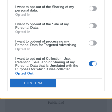
quien busca piso hoy, la esperanza está en que
I want to opt-out of the Sharing of my
personal data.
los próximos sorteos incluyan más viviendas y
Opted In
que el ritmo de construcción acabe despegando.
I want to opt-out of the Sale of my
Personal Data.
Opted In
I want to opt-out of processing my
Personal Data for Targeted Advertising.
Opted In
I want to opt-out of Collection, Use,
Retention, Sale, and/or Sharing of my
Personal Data that Is Unrelated with the
Purposes for which it was collected.
Opted Out
CONFIRM
Publicidad