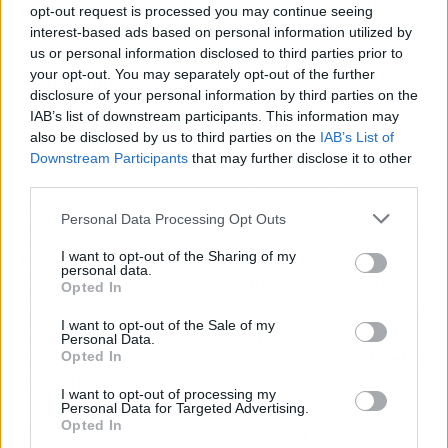
pero también el mainstage, es un movimiento
opt-out request is processed you may continue seeing
que puede reconciliarla con parte de su base
interest-based ads based on personal information utilized by
histórica sin renunciar a la ambición
us or personal information disclosed to third parties prior to
your opt-out. You may separately opt-out of the further
comercial.
disclosure of your personal information by third parties on the
IAB’s list of downstream participants. This information may
Queda por ver si 'Bizarre' se lanza como single
also be disclosed by us to third parties on the
IAB’s List of
oficial antes del álbum o si Madonna prefiere
Downstream Participants
that may further disclose it to other
guardarlo como carta sorpresa para el
third parties.
lanzamiento completo de 'Confessions II'. Lo
Personal Data Processing Opt Outs
que está claro es que la jugada ha funcionado: el
ruido ya está hecho, y la expectación por el
I want to opt-out of the Sharing of my
personal data.
disco, que parecía algo diluida tras no aparecer
Opted In
'Bizarre' en el corto de Tribeca, se ha reactivado
I want to opt-out of the Sale of my
de golpe.
A veces basta con pinchar un tema
Personal Data.
en un club de Nueva York para que todo vuelva
Opted In
a encajar.
I want to opt-out of processing my
Personal Data for Targeted Advertising.
Opted In
El resumen para vagos (TL;DR)