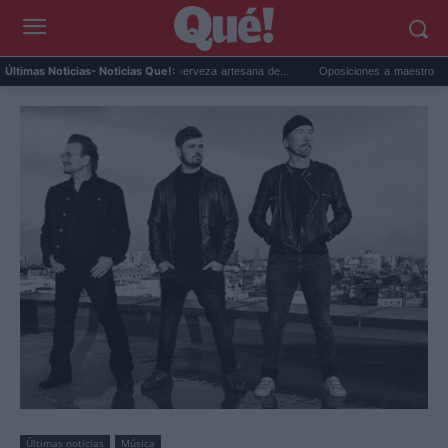
ragoza 2026: el festival de cerveza artesana de...
Oposiciones a maestro 2026: cambia
Últimas Noticias
- Noticias Que!:
Últimas noticias
Música