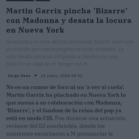
Martin Garrix pincha 'Bizarre'
con Madonna y desata la locura
en Nueva York
Se escucha a la reina del pop pronunciar 'bizarre' sobre una
producción que respira progressive house de estadio. La
pista llevaba semanas intrigando al fandom por una
filtración en clave de un 'banger con B'.
15 junio, 2026 09:32
Jorge Sanz
No es un rumor de foro ni un 'a ver si cuela'.
Martin Garrix ha pinchado en Nueva York lo
que suena a su colaboración con Madonna,
'Bizarre', y el fandom de la reina del pop ya
está en modo CSI.
Fue durante una actuación
reciente del DJ neerlandés, donde los
asistentes escucharon a M pronunciar la