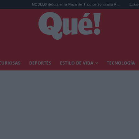
MODELO debuta en la Plaza del Trigo de Sonorama Ri...
Eclipse solar en Cariñena
CURIOSAS
DEPORTES
ESTILO DE VIDA
TECNOLOGÍA