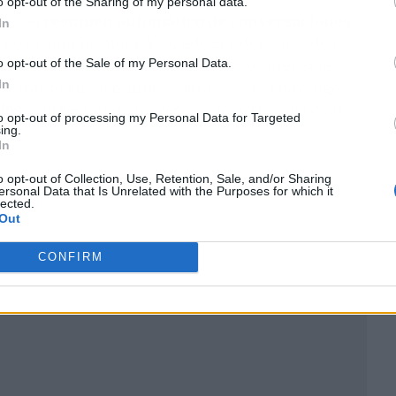
o opt-out of the Sharing of my personal data.
 es el
resumen automático de conversaciones
.
In
 de ausencia, Meta AI puede condensar todo lo
nes tomadas, temas pendientes y los mensajes
o opt-out of the Sale of my Personal Data.
In
l durante cinco minutos para saber si hay algo
dos
, y el resumen aparece justo arriba del chat
to opt-out of processing my Personal Data for Targeted
ing.
In
o opt-out of Collection, Use, Retention, Sale, and/or Sharing
ersonal Data that Is Unrelated with the Purposes for which it
lected.
Out
CONFIRM