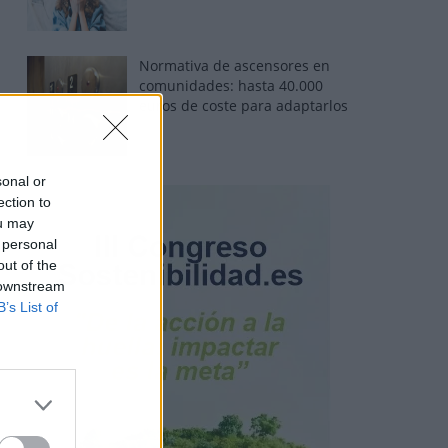
Normativa de ascensores en
comunidades: hasta 40.000
euros de coste para adaptarlos
sonal or
ection to
ou may
 personal
out of the
 downstream
B’s List of