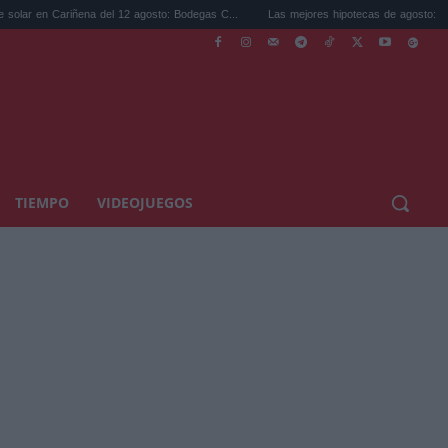
 del 12 agosto: Bodegas C...
Las mejores hipotecas de agosto: el TAE más compet...
TIEMPO
VIDEOJUEGOS