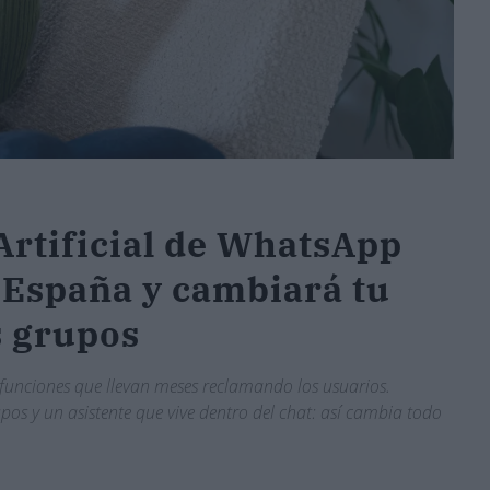
Artificial de WhatsApp
 España y cambiará tu
s grupos
 funciones que llevan meses reclamando los usuarios.
os y un asistente que vive dentro del chat: así cambia todo