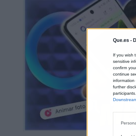
Que.es -
D
If you wish 
sensitive in
confirm you
continue se
information 
further disc
participants
Downstream 
Persona