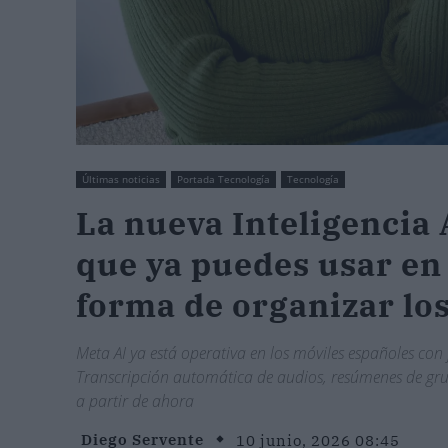
Últimas noticias
Portada Tecnología
Tecnología
La nueva Inteligencia 
que ya puedes usar en
forma de organizar lo
Meta AI ya está operativa en los móviles españoles con
Transcripción automática de audios, resúmenes de grup
a partir de ahora
Diego Servente
10 junio, 2026 08:45