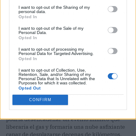
perturbación —un terremoto, una erupción
I want to opt-out of the Sharing of my
personal data.
volcánica o un deslizamiento de tierra— rompe
Opted In
la estratificación del agua y provoca la
exsolución explosiva.
I want to opt-out of the Sale of my
Personal Data.
Opted In
El lago Kivu es más de tres mil veces mayor que
I want to opt-out of processing my
el Nyos y contiene un volumen de gases
Personal Data for Targeted Advertising.
estimado en 300 kilómetros cúbicos de CO₂ y 60
Opted In
kilómetros cúbicos de metano, atrapados en
I want to opt-out of Collection, Use,
una zona de aguas profundas que se extiende
Retention, Sale, and/or Sharing of my
Personal Data that Is Unrelated with the
hasta los 485 metros de fondo. La proximidad
Purposes for which it was collected.
del Nyiragongo y del Nyamuragira convierte la
Opted Out
región en un polvorín: una erupción volcánica
CONFIRM
de suficiente energía o una intrusión
magmática que alcanzase el lecho lacustre
podría desencadenar un evento límnico que
liberaría el gas y formaría una nube asfixiante
capaz de desplazarse decenas de kilómetros,