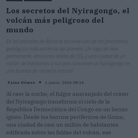
Los secretos del Nyiragongo, el
volcán más peligroso del
mundo
En las entrañas de África se esconde uno de los fenómenos
geológicos más extremos del planeta. Un lago de lava
permanente, emisiones letales de CO₂ y una ciudad de un
millón de habitantes a sus pies convierten al Nyiragongo en
una bomba de relojería natural.
1 junio, 2026 08:16
Faina Gómez
Al caer la noche, el fulgor anaranjado del cráter
del Nyiragongo transforma el cielo de la
República Democrática del Congo en un lienzo
ígneo. Desde los barrios periféricos de Goma,
una ciudad de casi un millón de habitantes
edificada sobre las faldas del volcán, ese