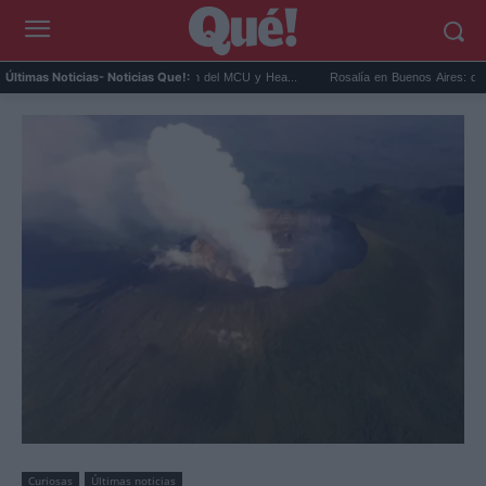
 Cíclope en los X-Men del MCU y Hea...
Rosalía en Buenos Aires: detiene el tráfico y
Últimas Noticias
- Noticias Que!:
Curiosas
Últimas noticias