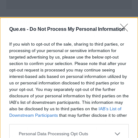
El veneno silencioso bajo el agua
Que.es -
Do Not Process My Personal Information
El lago Kivu, situado apenas a quince
kilómetros al sur del Nyiragongo, en la frontera
If you wish to opt-out of the sale, sharing to third parties, or
entre la R. D. del Congo y Ruanda, es uno de los
processing of your personal or sensitive information for
targeted advertising by us, please use the below opt-out
tres únicos lagos del mundo que albergan
section to confirm your selection. Please note that after your
enormes bolsas de dióxido de carbono y
opt-out request is processed you may continue seeing
metano disueltos en sus capas profundas. Los
interest-based ads based on personal information utilized by
otros dos, el Nyos y el Monoun, ambos en
us or personal information disclosed to third parties prior to
Camerún, ya demostraron en los años ochenta
your opt-out. You may separately opt-out of the further
disclosure of your personal information by third parties on the
el potencial mortífero de una erupción límnica:
IAB’s list of downstream participants. This information may
en 1984, una liberación súbita de CO₂ del lago
also be disclosed by us to third parties on the
IAB’s List of
Nyos asfixió a 1.746 personas y a miles de
Downstream Participants
that may further disclose it to other
cabezas de ganado en las aldeas circundantes.
third parties.
El Mecanismo es sencillo: el gas, disuelto a alta
Personal Data Processing Opt Outs
presión en el fondo, se libera cuando una