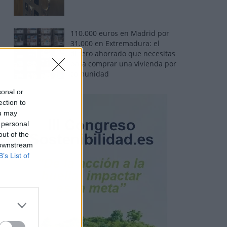
110.000 euros en Madrid por
31.000 en Extremadura: el
dinero ahorrado que necesitas
para comprar una vivienda por
comunidad
sonal or
ection to
ou may
 personal
out of the
 downstream
B’s List of