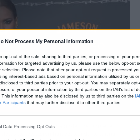
o Not Process My Personal Information
to opt-out of the sale, sharing to third parties, or processing of your per
formation for targeted advertising by us, please use the below opt-out s
r selection. Please note that after your opt-out request is processed y
eing interest-based ads based on personal information utilized by us or
disclosed to third parties prior to your opt-out. You may separately opt-
losure of your personal information by third parties on the IAB’s list of
. This information may also be disclosed by us to third parties on the
IA
Participants
that may further disclose it to other third parties.
diera dinamitar la estabilidad de la nueva
l Data Processing Opt Outs
 platós de televisión han acelerado de forma