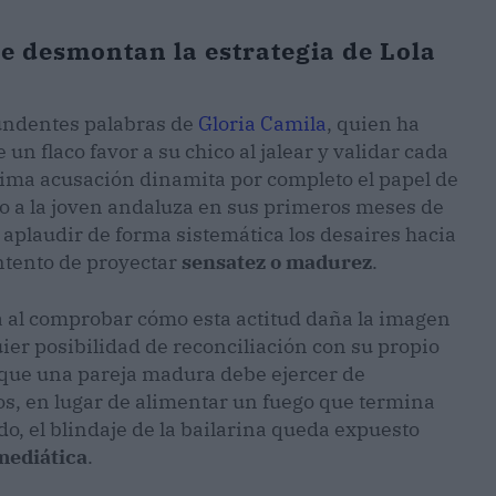
e desmontan la estrategia de Lola
ntundentes palabras de
Gloria Camila
, quien ha
 un flaco favor a su chico al jalear y validar cada
sima acusación dinamita por completo el papel de
o a la joven andaluza en sus primeros meses de
e aplaudir de forma sistemática los desaires hacia
intento de proyectar
sensatez o madurez
.
a al comprobar cómo esta actitud daña la imagen
uier posibilidad de reconciliación con su propio
n que una pareja madura debe ejercer de
os, en lugar de alimentar un fuego que termina
, el blindaje de la bailarina queda expuesto
mediática
.