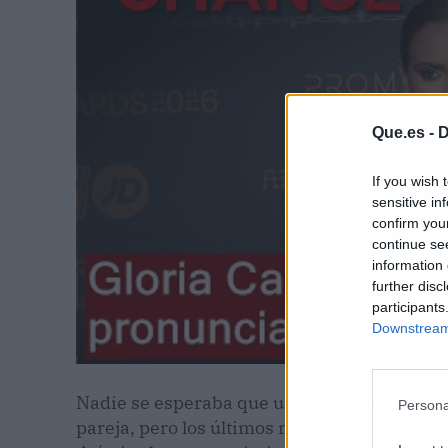
Que.es -
D
If you wish 
sensitive in
confirm you
continue se
information 
further disc
participants
Downstream 
Nadie se esperaba que una opinión ajena pu
Persona
pareja, pero los últimos movimientos en los