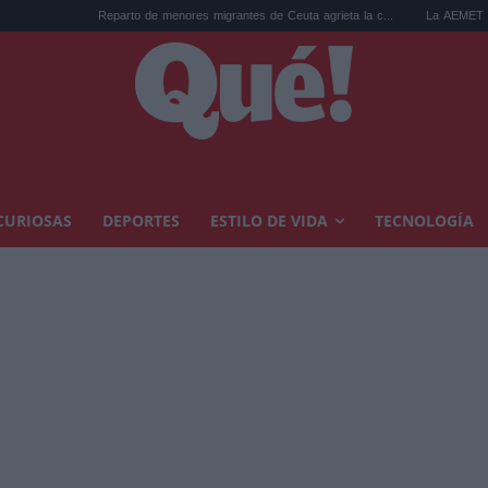
arto de menores migrantes de Ceuta agrieta la c...
La AEMET prepara una predicción 
CURIOSAS
DEPORTES
ESTILO DE VIDA
TECNOLOGÍA