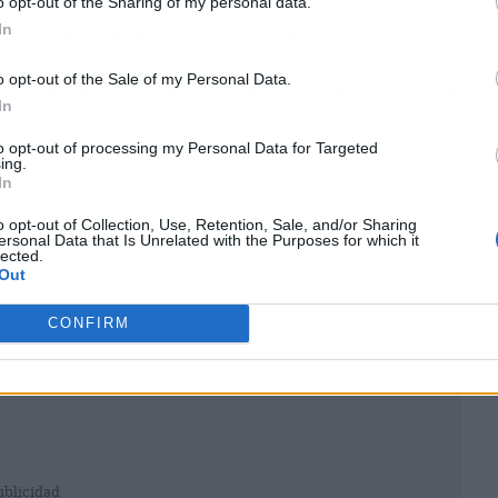
ndió de manera definitiva cuando la joven
o opt-out of the Sharing of my personal data.
In
del músico hacia sus antiguas parejas
 entorno
directo. Para la hija de Ortega Cano, el
o opt-out of the Sale of my Personal Data.
licamente traspasa los límites admisibles de la
In
to opt-out of processing my Personal Data for Targeted
ing.
In
o opt-out of Collection, Use, Retention, Sale, and/or Sharing
ersonal Data that Is Unrelated with the Purposes for which it
lected.
Out
CONFIRM
ublicidad