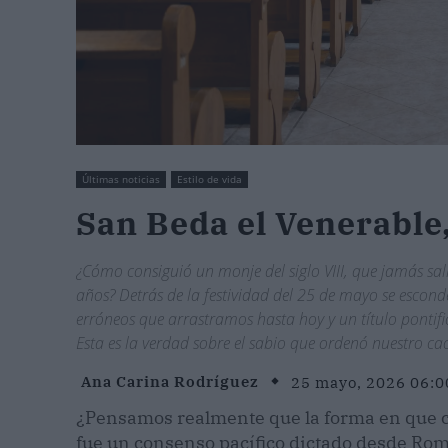
Últimas noticias
Estilo de vida
San Beda el Venerable,
¿Cómo consiguió un monje del siglo VIII, que jamás sal
años? Detrás de la festividad del 25 de mayo se escond
erróneos que arrastramos hasta hoy y un título pontifi
Esta es la verdad sobre el sabio que ordenó nuestro ca
Ana Carina Rodríguez
25 mayo, 2026 06:0
¿Pensamos realmente que la forma en que co
fue un consenso pacífico dictado desde Roma