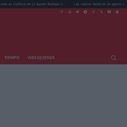
a del 12 agosto: Bodegas C...
Las mejores hipotecas de agosto: el TAE más compet.
TIEMPO
VIDEOJUEGOS