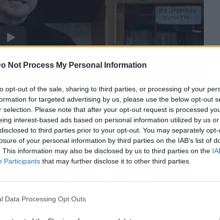
o Not Process My Personal Information
to opt-out of the sale, sharing to third parties, or processing of your per
formation for targeted advertising by us, please use the below opt-out s
r selection. Please note that after your opt-out request is processed y
eing interest-based ads based on personal information utilized by us or
disclosed to third parties prior to your opt-out. You may separately opt-
losure of your personal information by third parties on the IAB’s list of
. This information may also be disclosed by us to third parties on the
IA
Participants
that may further disclose it to other third parties.
del tiempo nació de una necesidad estrictamente
glo VIII
. Las iglesias celtas y las romanas
es, lo que generaba tensiones absurdas que
l Data Processing Opt Outs
glosajones.