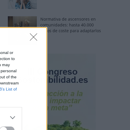
Normativa de ascensores en
comunidades: hasta 40.000
euros de coste para adaptarlos
sonal or
ection to
ou may
 personal
out of the
 downstream
B’s List of