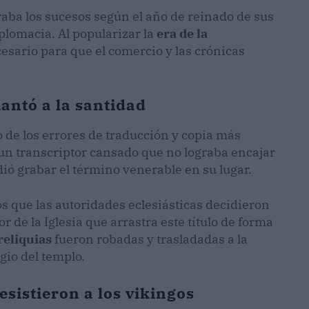
raba los sucesos según el año de reinado de sus
plomacia. Al popularizar la
era de la
cesario para que el comercio y las crónicas
lantó a la santidad
o de los errores de traducción y copia más
 un transcriptor cansado que no lograba encajar
dió grabar el término venerable en su lugar.
nos que las autoridades eclesiásticas decidieron
 de la Iglesia que arrastra este título de forma
reliquias
fueron robadas y trasladadas a la
gio del templo.
sistieron a los vikingos