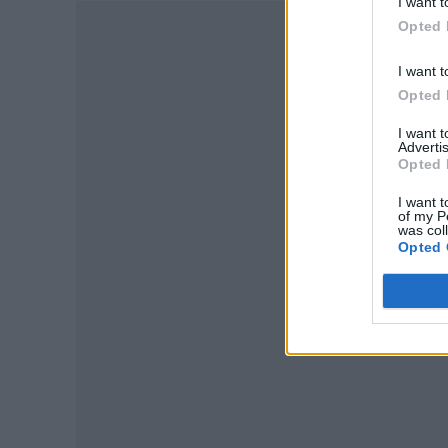
I want t
Opted 
I want t
Opted 
I want 
Advertis
Opted 
I want t
of my P
was col
Opted 
P