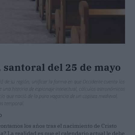
 santoral del 25 de mayo
ió de su región, unificar la forma en que Occidente cuenta los
e una historia de espionaje intelectual, cálculos astronómicos
cio que nació de la pura vagancia de un copista medieval.
os temporal.
0
ntamos los años tras el nacimiento de Cristo
? La realidad es que el calendario actual le debe