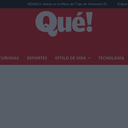
MODELO debuta en la Plaza del Trigo de Sonorama Ri...
Eclipse solar en Cariñen
CURIOSAS
DEPORTES
ESTILO DE VIDA
TECNOLOGÍA