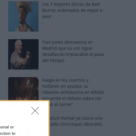
Los 7 mejores discos de Bad
Bunny, ordenados de mejor a
peor
Tom Jones demuestra en
Madrid que su voz sigue
desafiando implacable el paso
del tiempo
Fuego en los cuernos y
millones en ayudas: la
rebelión antitaurina en Alfafar
enciende el debate sobre los
'bous al carrer'
La salud mental ya causa una
de cada cinco bajas laborales
sonal or
ection to