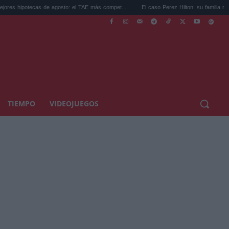
 de agosto: el TAE más compet...
El caso Perez Hilton: su familia rompe el silencio...
TIEMPO
VIDEOJUEGOS