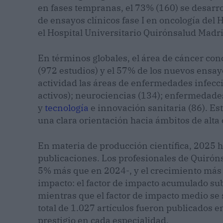
en fases tempranas, el 73% (160) se desarro
de ensayos clínicos fase I en oncología del
el Hospital Universitario Quirónsalud Madri
En términos globales, el área de cáncer con
(972 estudios) y el 57% de los nuevos ensayo
actividad las áreas de enfermedades infecci
activos); neurociencias (134); enfermedades
y
tecnología
e innovación sanitaria (86). Est
una clara orientación hacia ámbitos de alta 
En materia de producción científica, 2025 h
publicaciones. Los profesionales de Quiróns
5% más que en 2024-, y el crecimiento más s
impacto: el factor de impacto acumulado su
mientras que el factor de impacto medio se
total de 1.027 artículos fueron publicados en
prestigio en cada especialidad.