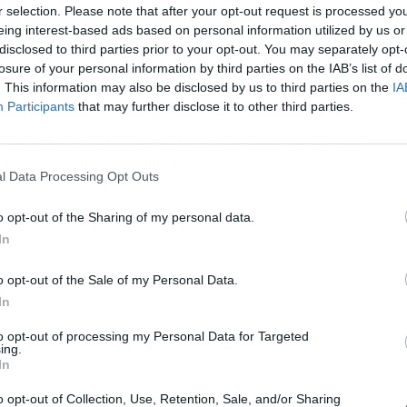
alud iniciaron 410 nuevos ensayos clínicos,
r selection. Please note that after your opt-out request is processed y
su complejidad: 219 de ellos (el 53%)
eing interest-based ads based on personal information utilized by us or
e son los estudios más exigentes desde el punto
disclosed to third parties prior to your opt-out. You may separately opt-
ieren infraestructuras de primer nivel, con una
losure of your personal information by third parties on the IAB’s list of
. This information may also be disclosed by us to third parties on the
IA
vado volumen de ensayos clínicos iniciados en
Participants
that may further disclose it to other third parties.
 reflejo del reconocimiento y la confianza
sionales del Grupo y pone de manifiesto que las
 en los centros de Quirónsalud son adecuados
l Data Processing Opt Outs
 ensayos clínicos complejos, que requieren el
guridad y eficacia", añade la Dra. Caramés.
o opt-out of the Sharing of my personal data.
In
o opt-out of the Sale of my Personal Data.
In
to opt-out of processing my Personal Data for Targeted
ing.
In
o opt-out of Collection, Use, Retention, Sale, and/or Sharing