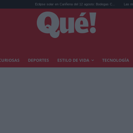
Eclipse solar en Cariñena del 12 agosto: Bodegas C...
Las mejores hipotecas
CURIOSAS
DEPORTES
ESTILO DE VIDA
TECNOLOGÍA