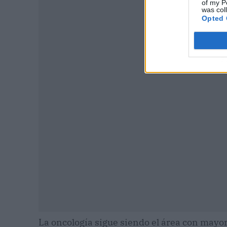
of my P
was col
Opted 
P
La oncología sigue siendo el área con mayor