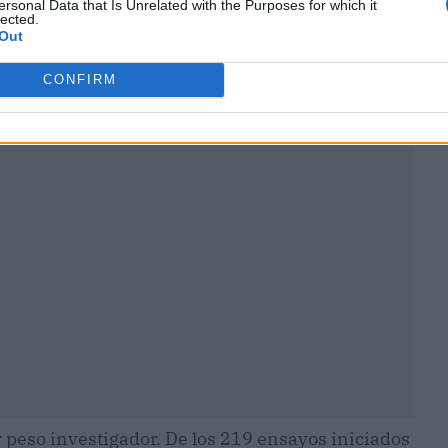
ersonal Data that Is Unrelated with the Purposes for which it
lected.
Out
CONFIRM
ublicidad
 peso investigador. De los 219 ensayos iniciados