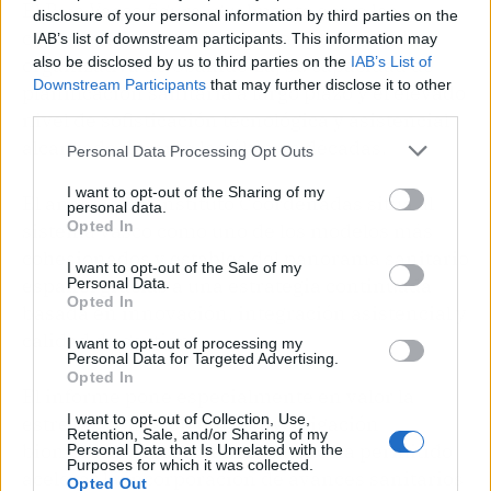
El País Vasco figura igualmente entre las
disclosure of your personal information by third parties on the
comunidades más destacadas por la solidez
IAB’s list of downstream participants. This information may
organizativa de Osakidetza, su capacidad de
also be disclosed by us to third parties on the
IAB’s List of
Downstream Participants
that may further disclose it to other
planificación sanitaria a largo plazo y el elevado
third parties.
nivel de sofisticación tecnológica y asistencial
alcanzado durante las últimas décadas.
Personal Data Processing Opt Outs
I want to opt-out of the Sharing of my
El análisis del Instituto Coordenadas sitúa al
personal data.
Opted In
sistema vasco como uno de los modelos más
cohesionados y estables del panorama sanitario
I want to opt-out of the Sale of my
español gracias a una estrategia continuada
Personal Data.
Opted In
basada en innovación, integración asistencial y
calidad de gestión.
I want to opt-out of processing my
Personal Data for Targeted Advertising.
Opted In
El informe pone especialmente en valor la
I want to opt-out of Collection, Use,
estrecha conexión entre investigación
Retention, Sale, and/or Sharing of my
biomédica y práctica clínica, que ha permitido
Personal Data that Is Unrelated with the
Purposes for which it was collected.
acelerar la incorporación de avances sanitarios
Opted Out