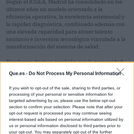
Según el ICGEA, Madrid ha consolidado en los
últimos años un modelo orientado a la
eficiencia operativa, la excelencia asistencial y
la rapidez diagnóstica, combinado además con
una elevada capacidad para atraer talento
sanitario e inversión tecnológica vinculada a la
transformación del sistema de salud.
El informe destaca también que la comunidad
ha desarrollado uno de los ecosistemas
Que.es -
Do Not Process My Personal Information
sanitarios más competitivos y dinámicos del
país, sustentado en una notable colaboración
If you wish to opt-out of the sale, sharing to third parties, or
institucional, flexibilidad organizativa y
processing of your personal or sensitive information for
cooperación público-privada, factores que han
targeted advertising by us, please use the below opt-out
contribuido a reforzar la innovación,
section to confirm your selection. Please note that after your
sostenibilidad y resiliencia del sistema
opt-out request is processed you may continue seeing
interest-based ads based on personal information utilized by
sanitario madrileño.
us or personal information disclosed to third parties prior to
your opt-out. You may separately opt-out of the further